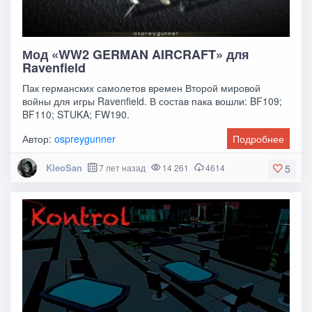
Мод «WW2 GERMAN AIRCRAFT» для
Ravenfield
Пак германских самолетов времен Второй мировой
войны для игры Ravenfield. В состав пака вошли: BF109;
BF110; STUKA; FW190.
Автор:
ospreygunner
Подробнее
KleoSan
7 лет назад
14 261
4614
5