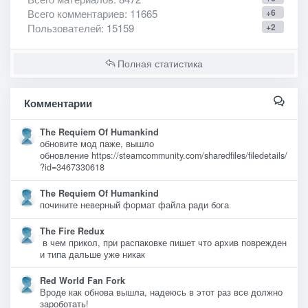
Всего комментариев
: 11665
+6
Пользователей
: 15159
+2
Полная статистика
Комментарии
The Requiem Of Humankind
обновите мод паже, вышло
обновление https://steamcommunity.com/sharedfiles/filedetails/
?id=3467330618
The Requiem Of Humankind
почините неверный формат файла ради бога
The Fire Redux
в чем прикол, при распаковке пишет что архив поврежден
и типа дальше уже никак
Red World Fan Fork
Вроде как обнова вышла, надеюсь в этот раз все должно
зароботать!