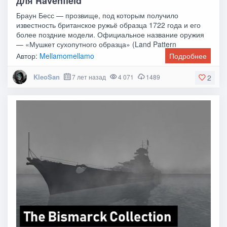
для Ravenfield
Браун Бесс — прозвище, под которым получило
известность британское ружьё образца 1722 года и его
более поздние модели. Официальное название оружия
— «Мушкет сухопутного образца» (Land Pattern
Автор:
Mellamomellamo
Подробнее
KleoSan
7 лет назад
4 071
1489
2