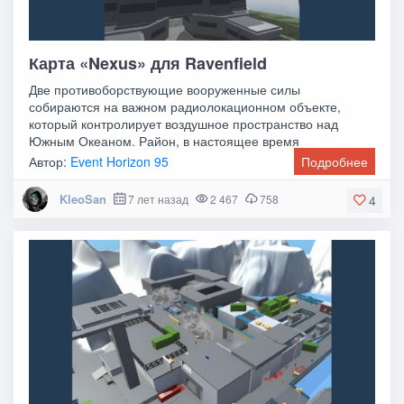
Карта «Nexus» для Ravenfield
Две противоборствующие вооруженные силы
собираются на важном радиолокационном объекте,
который контролирует воздушное пространство над
Южным Океаном. Район, в настоящее время
находящийся на спорной
Автор:
Event Horizon 95
Подробнее
KleoSan
7 лет назад
2 467
758
4