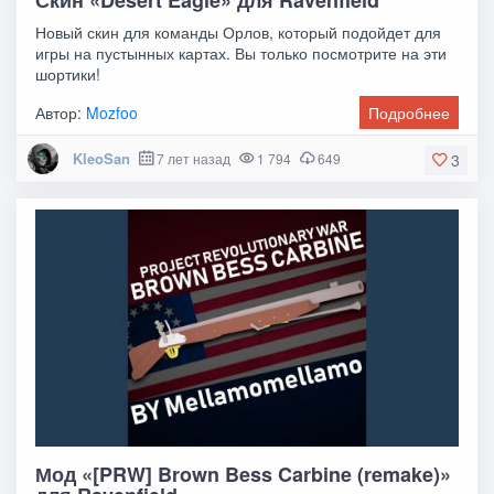
Новый скин для команды Орлов, который подойдет для
игры на пустынных картах. Вы только посмотрите на эти
шортики!
Автор:
Mozfoo
Подробнее
KleoSan
7 лет назад
1 794
649
3
Мод «[PRW] Brown Bess Carbine (remake)»