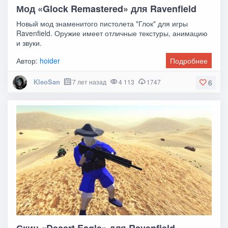
Мод «Glock Remastered» для Ravenfield
Новый мод знаменитого пистолета "Глок" для игры
Ravenfield. Оружие имеет отличные текстуры, анимацию
и звуки.
Автор:
hoider
Подробнее
KleoSan
7 лет назад
4 113
1747
6
Скин «Desert Eagle» для Ravenfield