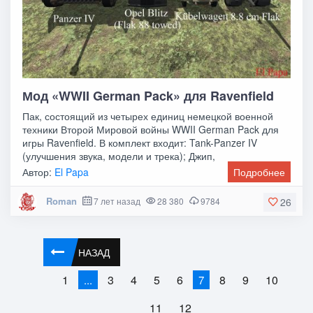
Мод «WWII German Pack» для Ravenfield
Пак, состоящий из четырех единиц немецкой военной
техники Второй Мировой войны WWII German Pack для
игры Ravenfield. В комплект входит: Tank-Panzer IV
(улучшения звука, модели и трека); Джип,
Автор:
El Papa
Подробнее
Roman
7 лет назад
28 380
9784
26
НАЗАД
1
3
4
5
6
8
9
10
...
7
11
12