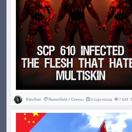
KleoSan
Ravenfield
/
Скины
3 года назад
7 549