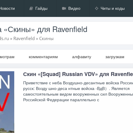
Новости
Гайды
Видео
Читы и коды
 «Скины» для Ravenfield
s.ru
»
Ravenfield
»
Скины
смотрам
комментариям
алфавиту
загрузкам
Скин «[Squad] Russian VDV» для Ravenfie
Приветствие с неба Воздушно-десантные войска России
русск: Возду шно-деса нтные войска -ВдВ）. Является
самостоятельным видом вооруженных сил Вооруженны
Российской Федерации параллельно с