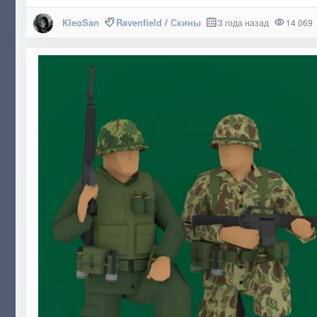
KleoSan
Ravenfield
/
Скины
3 года назад
14 069