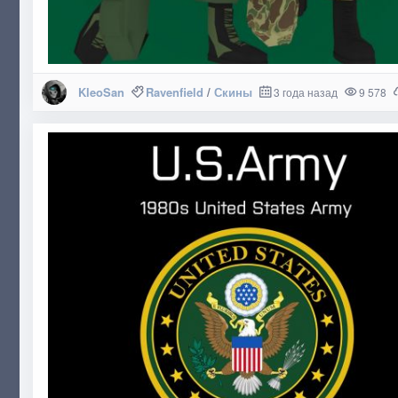
KleoSan
Ravenfield
/
Скины
3 года назад
9 578