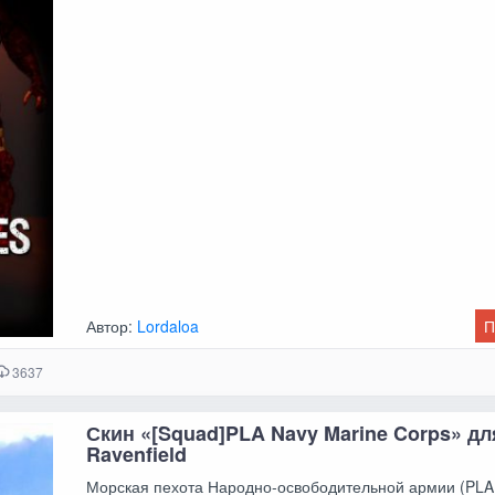
Автор:
Lordaloa
П
3637
Скин «[Squad]PLA Navy Marine Corps» дл
Ravenfield
Морская пехота Народно-освободительной армии (PL