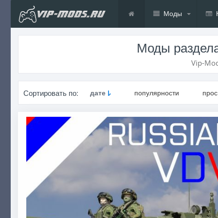
Моды
Моды раздела
Vip-Mod
Сортировать по:
дате
популярности
про