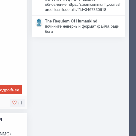
обновление https://steamcommunity.com/sh
aredfiles/filedetails/?id=3467330618
The Requiem Of Humankind
почините неверный формат файла ради
бога
одробнее
11
я
ANMC)