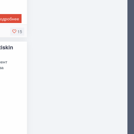
одробнее
15
iskin
нент
за