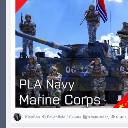
KleoSan
Ravenfield
/
Скины
3 года назад
18 401