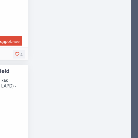
одробнее
4
ield
 как
 LAPD) -