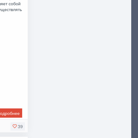
ляет собой
уществлять
одробнее
39