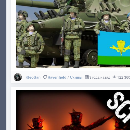
KleoSan
Ravenfield
/
Скины
3 года назад
122 36