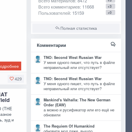
Всего материалов
: 8472
+3
Всего комментариев
: 11668
+3
Пользователей
: 15159
+0
Полная статистика
Комментарии
TNO: Second West Russian War
У меня одного пишет, что путь в файле
одробнее
неправильный или отсутствует?
429
TNO: Second West Russian War
У меня одного пишет, что путь в файле
неправильный или отсутствует?
HAT
ield
Mankind's Valhalla: The New German
Order (EAW)
0 (THE
а можно и русификатор или его ещё не
разное
обновили
, зуд и
The Requiem Of Humankind
обновите мод паже, вышло