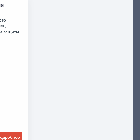
ля
сто
ия,
м защиты
одробнее