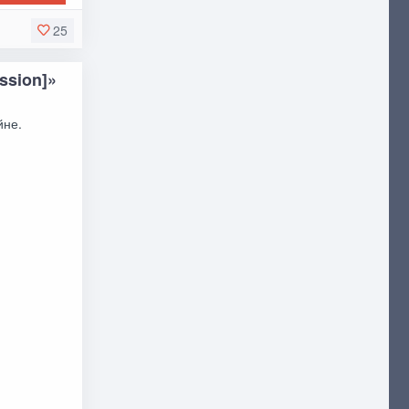
25
ssion]»
йне.