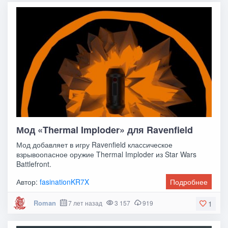
Мод «Thermal Imploder» для Ravenfield
Мод добавляет в игру Ravenfield классическое
взрывоопасное оружие Thermal Imploder из Star Wars
Battlefront.
Автор:
fasinationKR7X
Подробнее
Roman
7 лет назад
3 157
919
1