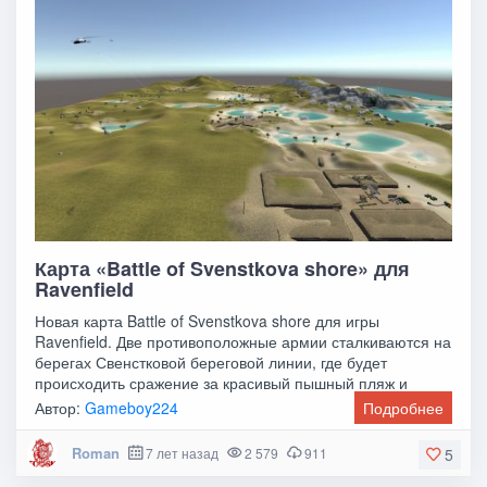
Карта «Battle of Svenstkova shore» для
Ravenfield
Новая карта Battle of Svenstkova shore для игры
Ravenfield. Две противоположные армии сталкиваются на
берегах Свенстковой береговой линии, где будет
происходить сражение за красивый пышный пляж и
Автор:
Gameboy224
Подробнее
Roman
7 лет назад
2 579
911
5