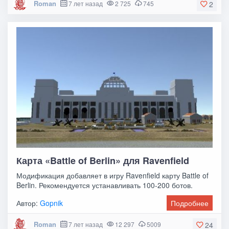
Roman
7 лет назад
2 725
745
2
Карта «Battle of Berlin» для Ravenfield
Модификация добавляет в игру Ravenfield карту Battle of
Berlin. Рекомендуется устанавливать 100-200 ботов.
Автор:
Gopnik
Подробнее
Roman
7 лет назад
12 297
5009
24