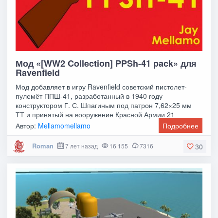
Мод «[WW2 Collection] PPSh-41 pack» для
Ravenfield
Мод добавляет в игру Ravenfield советский пистолет-
пулемёт ППШ-41, разработанный в 1940 году
конструктором Г. С. Шпагиным под патрон 7,62×25 мм
ТТ и принятый на вооружение Красной Армии 21
декабря
Автор:
Mellamomellamo
Подробнее
Roman
7 лет назад
16 155
7316
30