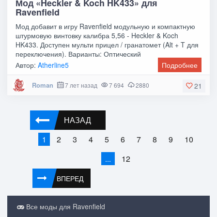
Мод «Heckler & Koch HK433» для
Ravenfield
Мод добавит в игру Ravenfield модульную и компактную
штурмовую винтовку калибра 5,56 - Heckler & Koch
HK433. Доступен мульти прицел / гранатомет (Alt + T для
переключения). Варианты: Оптический
Автор:
Atherline5
Подробнее
Roman
7 лет назад
7 694
2880
21
НАЗАД
2
3
4
5
6
7
8
9
10
1
12
...
ВПЕРЕД
Все моды для Ravenfield