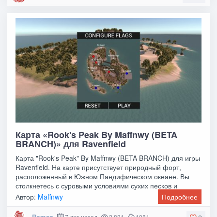
Карта «Rook's Peak By Maffnwy (BETA
BRANCH)» для Ravenfield
Карта "Rook's Peak" By Maffnwy (BETA BRANCH) для игры
Ravenfield. На карте присутствует природный форт,
расположенный в Южном Пандифическом океане. Вы
столкнетесь с суровыми условиями сухих песков и
Автор:
Maffnwy
Подробнее
Roman
7 лет назад
2 831
1084