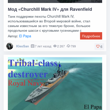
Мод «Churchill Mark IV» для Ravenfield
Танк поддержки пехоты Churchill Mark IV,
использовавшийся во Второй мировой войне, стал
самым известным за его тяжелую броню, большое
продольное шасси с круговыми гусеницами с
несколькими тележками,
Автор:
El Papa
Подробнее
KleoSan
7 лет назад
2 267
799
6