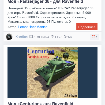
Мод «Panzerjager 38» для Ravenfield
Немецкий "Истребитель танков" ПТ-САУ Panzerjager 38
для игры Ravenfield. Характеристики: Здоровье: 5,000
Урон: Около 7000 Скорость перезарядки: 6 секунд
Максимальная скорость: 26 Пулеметы: 0
Автор:
LemonHeadManiac
Подробнее
KleoSan
7 лет назад
1 807
633
1
Мод «Centurion» для Ravenfield