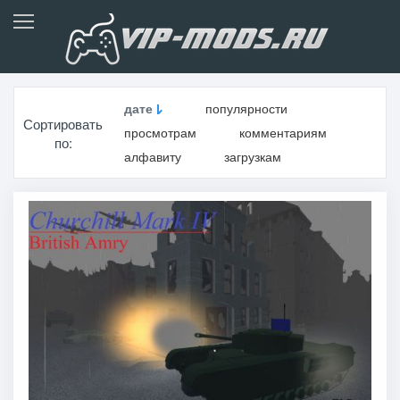
дате
популярности
Сортировать
просмотрам
комментариям
по:
алфавиту
загрузкам