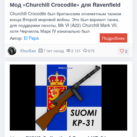
Мод «Churchill Crocodile» для Ravenfield
Churchill Crocodile был британским огнеметным танком
конца Второй мировой войны. Это был вариант танка,
для поддержки пехоты, Mk VI (A22) Churchill Mark VII,
хотя Черчилль Марк IV изначально был
Автор:
El Papa
Подробнее
KleoSan
7 лет назад
2 131
679
2