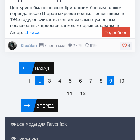
Центурион был основным британским боевым танком
периода после Второй мировой войны. Появившийся в
1945 году, он считается одним из самых успешных
послевоенных проектов танков, который оставался в
Автор:
El Papa
Подробнее
KleoSan
7 лет назад
2 479
919
4
НАЗАД
1
3
4
5
6
7
8
10
...
9
11
12
ВПЕРЕД
Все моды для Ravenfield
Транспорт