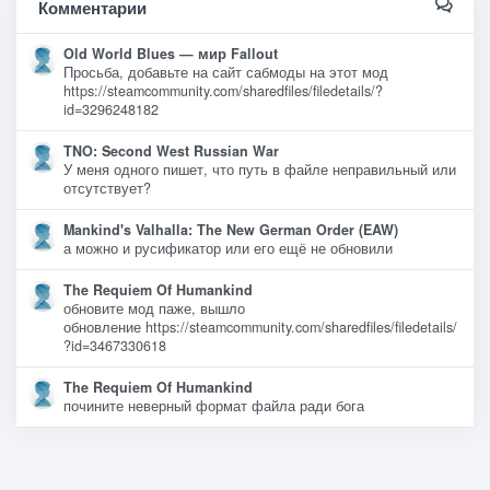
Комментарии
Old World Blues — мир Fallout
Просьба, добавьте на сайт сабмоды на этот мод
https://steamcommunity.com/sharedfiles/filedetails/?
id=3296248182
TNO: Second West Russian War
У меня одного пишет, что путь в файле неправильный или
отсутствует?
Mankind's Valhalla: The New German Order (EAW)
а можно и русификатор или его ещё не обновили
The Requiem Of Humankind
обновите мод паже, вышло
обновление https://steamcommunity.com/sharedfiles/filedetails/
?id=3467330618
The Requiem Of Humankind
почините неверный формат файла ради бога