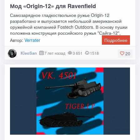
Мод «Origin-12» для Ravenfield
Самозарядное гладкоствольное ружье Origin-12
разработано и выпускается небольшой американской
оружейной компанией Fostech Outdoors. В основу пушки
положена конструкция российского ружья "Сайга-12",
Автор:
Verrater
Подробнее
KleoSan
7 лет назад
3 651
1518
20