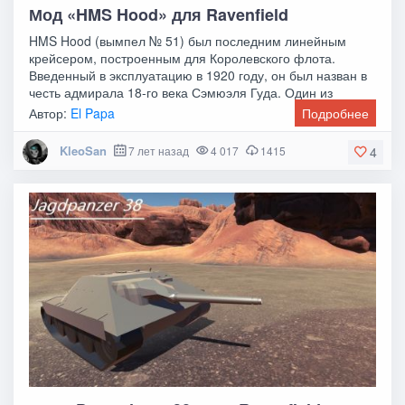
Мод «HMS Hood» для Ravenfield
HMS Hood (вымпел № 51) был последним линейным
крейсером, построенным для Королевского флота.
Введенный в эксплуатацию в 1920 году, он был назван в
честь адмирала 18-го века Сэмюэля Гуда. Один из
Автор:
El Papa
Подробнее
KleoSan
7 лет назад
4 017
1415
4