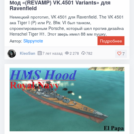
Мод «(REVAMP) VK.4501 Variants» для
Ravenfield
Немецкий прототип, VK 4501 для Ravenfield. The VK 4501
ака Tiger I (P) или Pz. Bfw. VI был танком,
спроектированным Porsche, который шел против дизайна
Henschel Tiger H1. Этот зверь имел 88 мм пушку,
Автор:
Slippynote
Подробнее
KleoSan
7 лет назад
2 278
782
7