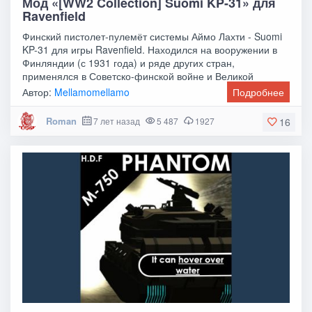
Мод «[WW2 Collection] Suomi KP-31» для
Ravenfield
Финский пистолет-пулемёт системы Аймо Лахти - Suomi
KP-31 для игры Ravenfield. Находился на вооружении в
Финляндии (с 1931 года) и ряде других стран,
применялся в Советско-финской войне и Великой
Автор:
Mellamomellamo
Подробнее
Roman
7 лет назад
5 487
1927
16