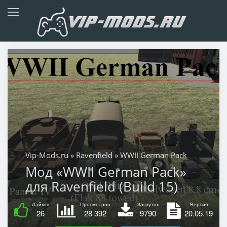
Vip-Mods.ru
»
Ravenfield
» WWII German Pack
Мод «WWII German Pack»
для Ravenfield (Build 15)
Лайков
Просмотров
Загрузок
Версия
26
28 392
9790
20.05.19