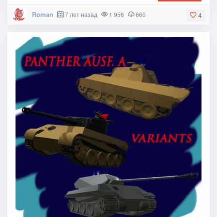
Roman
7 лет назад
1 956
660
4