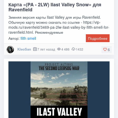
Карта «(PA - 2LW) Ilast Valley Snow» для
Ravenfield
Зимняя версия карты Ilast Valley для игры Ravenfield.
Обычную карту можно скачать по ссылке - https://vip-
mods.ru/ravenfield/3469-pa-2lw-ilast-valley-by-filth-smell-for-
ravenfield.html. Рекомендуемые
Автор:
filth smell
Подробнее
KleoSan
7 лет назад
4 486
1432
6