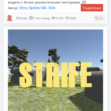
модель с более реалистичными текстурами, 3D
Автор:
Shiny Spiteful Mk. XIVe
Подробнее
Roman
7 лет назад
6 443
2462
11