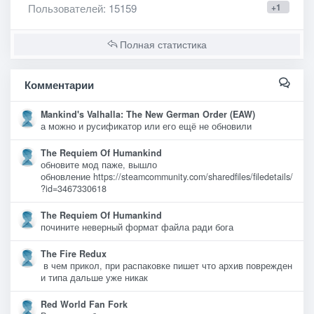
Пользователей
: 15159
+1
Полная статистика
Комментарии
Mankind's Valhalla: The New German Order (EAW)
а можно и русификатор или его ещё не обновили
The Requiem Of Humankind
обновите мод паже, вышло
обновление https://steamcommunity.com/sharedfiles/filedetails/
?id=3467330618
The Requiem Of Humankind
почините неверный формат файла ради бога
The Fire Redux
в чем прикол, при распаковке пишет что архив поврежден
и типа дальше уже никак
Red World Fan Fork