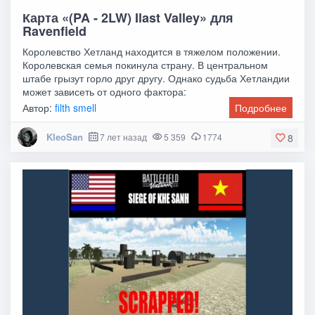
Карта «(PA - 2LW) Ilast Valley» для
Ravenfield
Королевство Хетланд находится в тяжелом положении.
Королевская семья покинула страну. В центральном
штабе грызут горло друг другу. Однако судьба Хетландии
может зависеть от одного фактора:
Автор:
filth smell
Подробнее
KleoSan
7 лет назад
5 359
1774
8