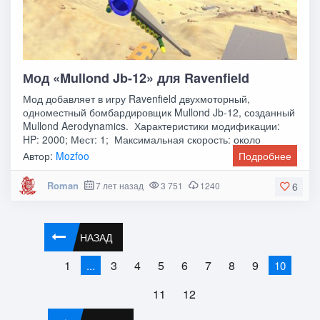
Мод «Mullond Jb-12» для Ravenfield
Мод добавляет в игру Ravenfield двухмоторный,
одноместный бомбардировщик Mullond Jb-12, созданный
Mullond Aerodynamics. Характеристики модификации:
HP: 2000; Мест: 1; Максимальная скорость: около
Автор:
Mozfoo
Подробнее
Roman
7 лет назад
3 751
1240
6
НАЗАД
1
3
4
5
6
7
8
9
...
10
11
12