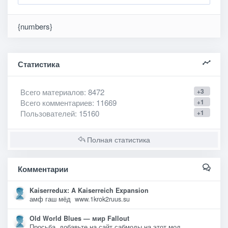
{numbers}
Статистика
Всего материалов
: 8472
+3
Всего комментариев
: 11669
+1
Пользователей
: 15160
+1
Полная статистика
Комментарии
Kaiserredux: A Kaiserreich Expansion
амф гаш мёд www.1krok2ruus.su
Old World Blues — мир Fallout
Просьба, добавьте на сайт сабмоды на этот мод