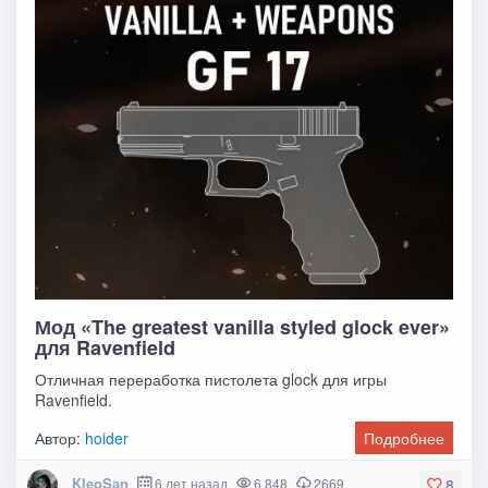
Мод «The greatest vanilla styled glock ever»
для Ravenfield
Отличная переработка пистолета glock для игры
Ravenfield.
Автор:
hoider
Подробнее
KleoSan
6 лет назад
6 848
2669
8