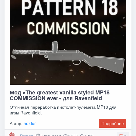
Мод «The greatest vanilla styled MP18
COMMISSION ever» для Ravenfield
Отличная переработка пистолет-пулемета MP18 для
игры Ravenfield.
Автор:
hoider
Подробнее
Roman
6 лет назад
3 878
1499