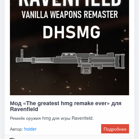
Мод «The greatest hmg remake ever» для
Ravenfield
Ремейк оружия hmg для игры Ravenfield.
Автор:
hoider
Подробнее