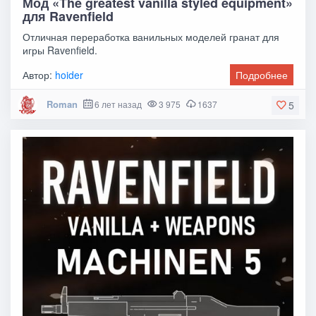
Мод «The greatest vanilla styled equipment»
для Ravenfield
Отличная переработка ванильных моделей гранат для
игры Ravenfield.
Автор:
hoider
Подробнее
Roman
6 лет назад
3 975
1637
5