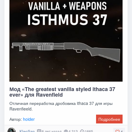
Мод «The greatest vanilla styled ithaca 37
ever» для Ravenfield
Отличная переработка дробовика ithaca 37 для игры
Ravenfieeld.
Автор:
hoider
Подробнее
KleoSan
6 лет назад
4 213
1665
4