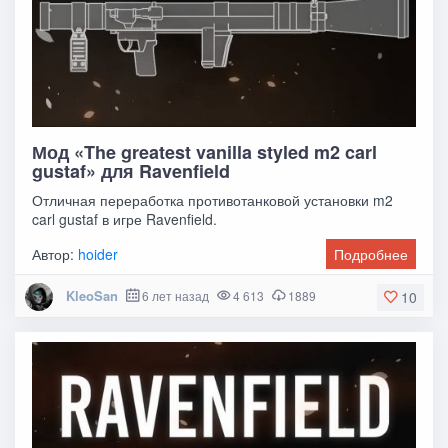
Мод «The greatest vanilla styled m2 carl
gustaf» для Ravenfield
Отличная переработка противотанковой установки m2
carl gustaf в игре Ravenfield.
Автор:
hoider
Подробнее
KleoSan
6 лет назад
4 613
1889
10