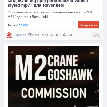
Мод «One big epic personalized vanilla
styled mp7» для Ravenfield
Отличная переработка пистолет-пулемета марки "HK
MP7" для игры Ravenfield.
Автор:
hoider
Подробнее
Roman
6 лет назад
6 085
2500
8