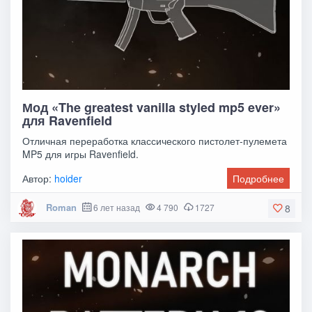
Мод «The greatest vanilla styled mp5 ever»
для Ravenfield
Отличная переработка классического пистолет-пулемета
MP5 для игры Ravenfield.
Автор:
hoider
Подробнее
Roman
6 лет назад
4 790
1727
8