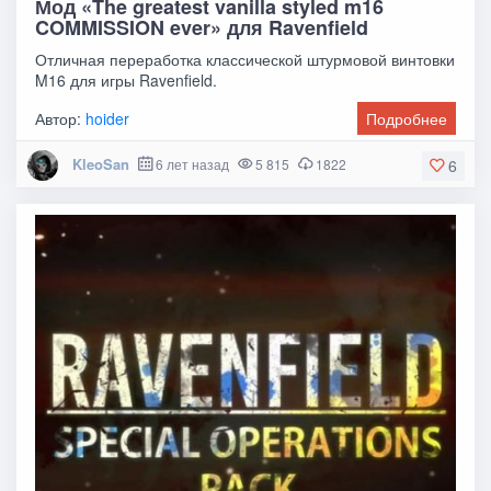
Мод «The greatest vanilla styled m16
COMMISSION ever» для Ravenfield
Отличная переработка классической штурмовой винтовки
M16 для игры Ravenfield.
Автор:
hoider
Подробнее
KleoSan
6 лет назад
5 815
1822
6