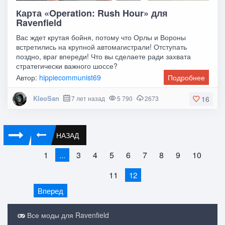
Карта «Operation: Rush Hour» для
Ravenfield
Вас ждет крутая бойня, потому что Орлы и Вороны
встретились на крупной автомагистрали! Отступать
поздно, враг впереди! Что вы сделаете ради захвата
стратегически важного шоссе?
Автор:
hippiecommunist69
Подробнее
KleoSan
7 лет назад
5 790
2673
16
НАЗАД
1
3
4
5
6
7
8
9
10
...
11
12
Вперед
Все моды для Ravenfield