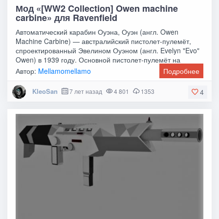
Мод «[WW2 Collection] Owen machine
carbine» для Ravenfield
Автоматический карабин Оуэна, Оуэн (англ. Owen
Machine Carbine) — австралийский пистолет-пулемёт,
спроектированный Эвелином Оуэном (англ. Evelyn "Evo"
Owen) в 1939 году. Основной пистолет-пулемёт на
Автор:
Mellamomellamo
Подробнее
KleoSan
7 лет назад
4 801
1353
4