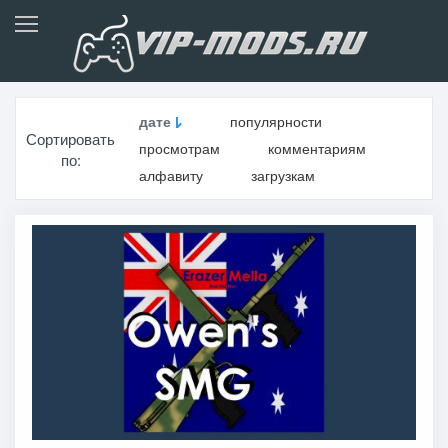
дате
популярности
Сортировать
просмотрам
комментариям
по:
алфавиту
загрузкам