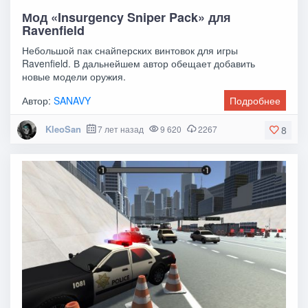
Мод «Insurgency Sniper Pack» для
Ravenfield
Небольшой пак снайперских винтовок для игры
Ravenfield. В дальнейшем автор обещает добавить
новые модели оружия.
Автор:
SANAVY
Подробнее
KleoSan
7 лет назад
9 620
2267
8