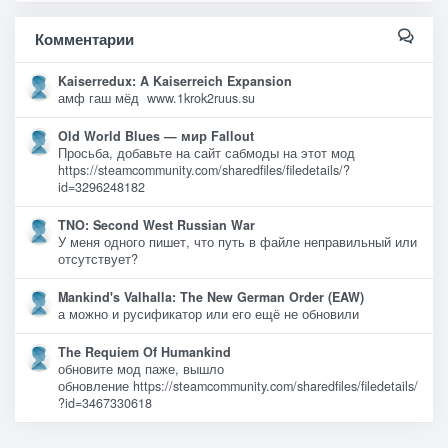
Комментарии
Kaiserredux: A Kaiserreich Expansion
амф гаш мёд www.1krok2ruus.su
Old World Blues — мир Fallout
Просьба, добавьте на сайт сабмоды на этот мод
https://steamcommunity.com/sharedfiles/filedetails/?
id=3296248182
TNO: Second West Russian War
У меня одного пишет, что путь в файле неправильный или
отсутствует?
Mankind's Valhalla: The New German Order (EAW)
а можно и русификатор или его ещё не обновили
The Requiem Of Humankind
обновите мод паже, вышло
обновление https://steamcommunity.com/sharedfiles/filedetails/
?id=3467330618