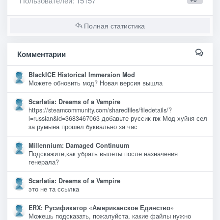
Пользователей
: 15157
Полная статистика
Комментарии
BlackICE Historical Immersion Mod
Можете обновить мод? Новая версия вышла
Scarlatia: Dreams of a Vampire
https://steamcommunity.com/sharedfiles/filedetails/?
l=russian&id=3683467063 добавьте руссик пж Мод хуйня сел
за румына прошел буквально за час
Millennium: Damaged Continuum
Подскажите,как убрать вылеты после назначения
генерала?
Scarlatia: Dreams of a Vampire
это не та ссылка
ERX: Русификатор «Американское Единство»
Можешь подсказать, пожалуйста, какие файлы нужно