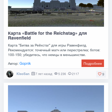
Карта «Battle for the Reichstag» для
Ravenfield
Карта "Битва за Рейхстаг" для игры Равенфилд.
Рекомендуется: точечный матч или перестрелка; ботов:
100-150; убедитесь, что немцы в меньшинстве.
Автор:
Gopnik
Подробнее
KleoSan
7 лет назад
5 236
2117
9