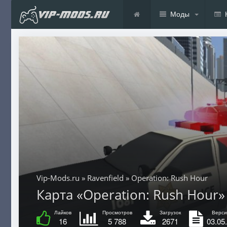
Моды
Vip-Mods.ru
»
Ravenfield
» Operation: Rush Hour
Карта «Operation: Rush Hour» 
Лайков
Просмотров
Загрузок
Верси
16
5 788
2671
03.05