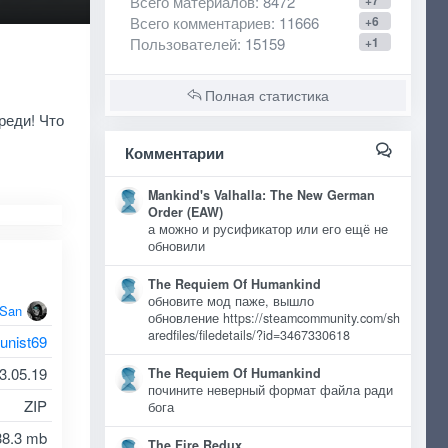
Всего материалов
: 8472
+7
Всего комментариев
: 11666
+6
Пользователей
: 15159
+1
Полная статистика
реди! Что
Комментарии
Mankind's Valhalla: The New German
Order (EAW)
а можно и русификатор или его ещё не
обновили
The Requiem Of Humankind
обновите мод паже, вышло
oSan
обновление https://steamcommunity.com/sh
aredfiles/filedetails/?id=3467330618
unist69
3.05.19
The Requiem Of Humankind
почините неверный формат файла ради
ZIP
бога
38.3 mb
The Fire Redux