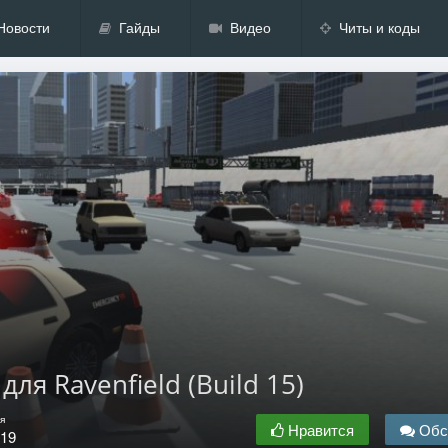
Новости
Гайды
Видео
Читы и коды
для Ravenfield (Build 15)
я
Нравится
Обс
.19