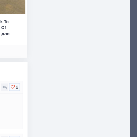
k To
e Of
" для
2