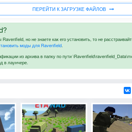
ПЕРЕЙТИ К ЗАГРУЗКЕ ФАЙЛОВ
d?
Ravenfield, но не знаете как его установить, то не расстраивайт
становить моды для Ravenfield
.
кации из архива в папку по пути \Ravenfield\ravenfield_Data\m
од в лаунчере.