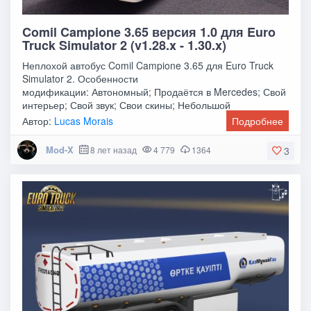
Comil Campione 3.65 версия 1.0 для Euro
Truck Simulator 2 (v1.28.x - 1.30.x)
Неплохой автобус Comil Campione 3.65 для Euro Truck
Simulator 2. Особенности
модификации: Автономный; Продаётся в Mercedes; Свой
интерьер; Свой звук; Свои скины; Небольшой
тюнинг.Можно использовать
Автор:
Lucas Morais
Подробнее
Mod-X
8 лет назад
4 779
1364
3