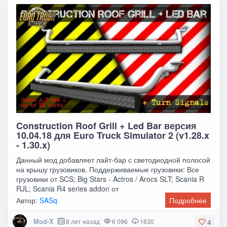
Construction Roof Grill + Led Bar версия
10.04.18 для Euro Truck Simulator 2 (v1.28.x
- 1.30.x)
Данный мод добавляет лайт-бар с светодиодной полосой
на крышу грузовиков. Поддерживаемые грузовики: Все
грузовики от SCS; Big Stars - Actros / Arocs SLT; Scania R
RJL; Scania R4 series addon от
Автор:
SASq
Подробнее
Mod-X
8 лет назад
6 096
1630
4