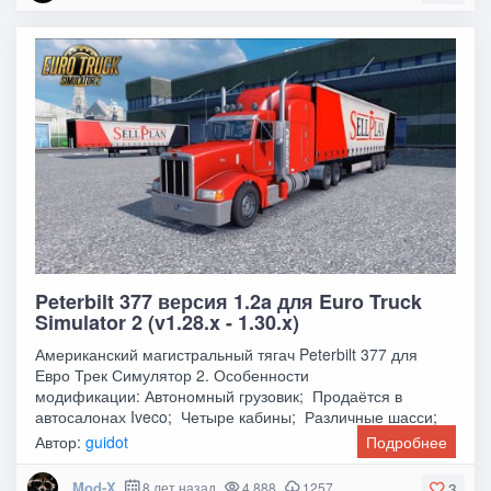
Peterbilt 377 версия 1.2a для Euro Truck
Simulator 2 (v1.28.x - 1.30.x)
Американский магистральный тягач Peterbilt 377 для
Евро Трек Симулятор 2. Особенности
модификации: Автономный грузовик; Продаётся в
автосалонах Iveco; Четыре кабины; Различные шасси;
Различные
Автор:
guidot
Подробнее
Mod-X
8 лет назад
4 888
1257
3