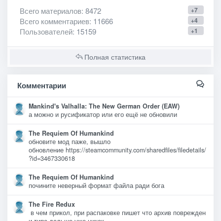
Всего материалов
: 8472
+7
Всего комментариев
: 11666
+4
Пользователей
: 15159
+1
Полная статистика
Комментарии
Mankind's Valhalla: The New German Order (EAW)
а можно и русификатор или его ещё не обновили
The Requiem Of Humankind
обновите мод паже, вышло
обновление https://steamcommunity.com/sharedfiles/filedetails/
?id=3467330618
The Requiem Of Humankind
почините неверный формат файла ради бога
The Fire Redux
в чем прикол, при распаковке пишет что архив поврежден