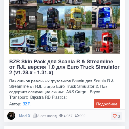
BZR Skin Pack для Scania R & Streamline
от RJL версия 1.0 для Euro Truck Simulator
2 (v1.28.x - 1.31.x)
Пак скинов реальных грузовиков Scania для Scania R &
Streamline от RJL в игре Euro Truck Simulator 2. Пак
содержит следующие скины: A&S Cargo; Bryce
Transport; Dijkstra RD Plastics;
Автор:
BZR
Подробнее
Mod-X
8 лет назад
4 957
992
3