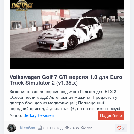
Volkswagen Golf 7 GTI версия 1.0 для Euro
Truck Simulator 2 (v1.35.x)
Затюнингованная версия седьмого Гольфа для ETS 2.
Особенности мода: Автономная машина; Продается у
дилера брендов из модификаций; Полноценный
передний привод; 2 двигателя (6, но не все имеют звук);
1
Автор:
Berkay Pekesen
Подробнее
KleoSan
7 лет назад
2 436
765
2