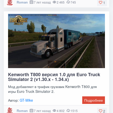
Roman
7 лет назад
2 465
745
1
Kenworth T800 версия 1.0 для Euro Truck
Simulator 2 (v1.30.x - 1.34.x)
Мод добавляет в трафик грузовик Kenworth T800 для
игры Euro Truck Simulator 2.
Автор:
GT-Mike
Подробнее
Roman
7 лет назад
4 802
1515
2