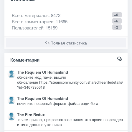
Всего материалов
: 8472
+6
Всего комментариев
: 11665
+6
Пользователей
: 15159
+2
Полная статистика
Комментарии
The Requiem Of Humankind
обновите мод паже, вышло
обновление https://steamcommunity.com/sharedfiles/filedetails/
?id=3467330618
The Requiem Of Humankind
почините неверный формат файла ради бога
The Fire Redux
в чем прикол, при распаковке пишет что архив поврежден
и типа дальше уже никак