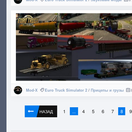
Mod-X
Euro Truck Simulator 2
/
Прицепы и грузы
1
4
5
6
7
...
8
НАЗАД