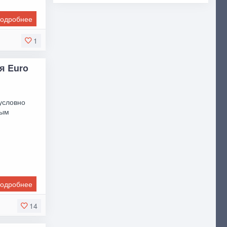
одробнее
1
ля Euro
зусловно
ным
одробнее
14