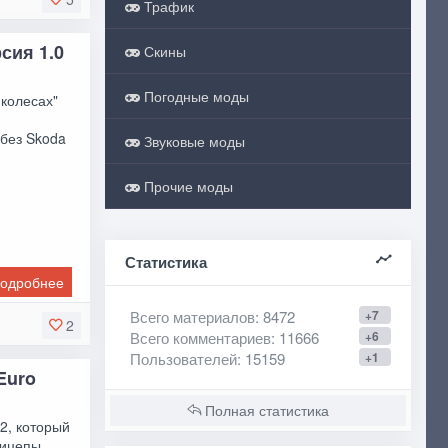
Трафик
сия 1.0
Скины
Погодные моды
 колесах"
без Skoda
Звуковые моды
Прочие моды
Статистика
одробнее
Всего материалов
: 8472
+7
2
Всего комментариев
: 11666
+6
Пользователей
: 15159
+1
Euro
Полная статистика
 2, который
рицепы