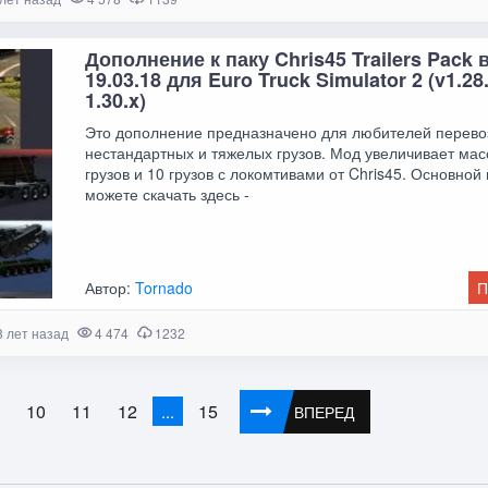
Дополнение к паку Chris45 Trailers Pack 
19.03.18 для Euro Truck Simulator 2 (v1.28.
1.30.x)
Это дополнение предназначено для любителей перево
нестандартных и тяжелых грузов. Мод увеличивает мас
грузов и 10 грузов с локомтивами от Chris45. Основной
можете скачать здесь -
Автор:
Tornado
П
8 лет назад
4 474
1232
9
10
11
12
15
...
ВПЕРЕД