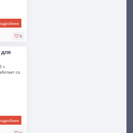
одробнее
9
0 для
2 с
аботает со
одробнее