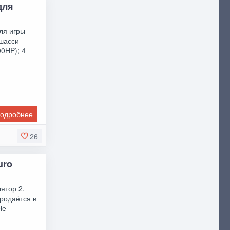
для
ля игры
 шасси —
00HP); 4
одробнее
26
uro
ятор 2.
родаётся в
Не