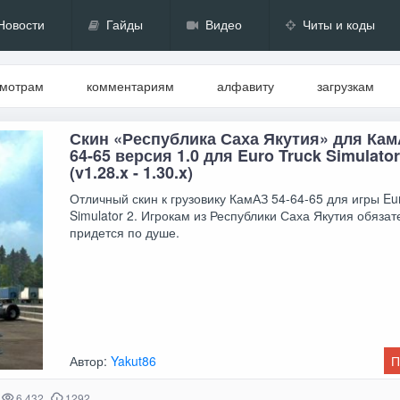
Новости
Гайды
Видео
Читы и коды
смотрам
комментариям
алфавиту
загрузкам
Скин «Республика Саха Якутия» для Кам
64-65 версия 1.0 для Euro Truck Simulator
(v1.28.x - 1.30.x)
Отличный скин к грузовику КамАЗ 54-64-65 для игры Eu
Simulator 2. Игрокам из Республики Саха Якутия обяза
придется по душе.
Автор:
Yakut86
П
6 432
1292