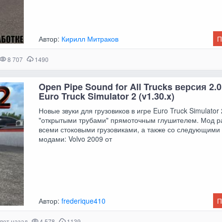
Автор:
Кирилл Митраков
П
8 707
1490
Open Pipe Sound for All Trucks версия 2.
Euro Truck Simulator 2 (v1.30.x)
Новые звуки для грузовиков в игре Euro Truck Simulator 
"открытыми трубами" прямоточным глушителем. Мод р
всеми стоковыми грузовиками, а также со следующими
модами: Volvo 2009 от
Автор:
frederique410
П
 лет назад
4 578
1139