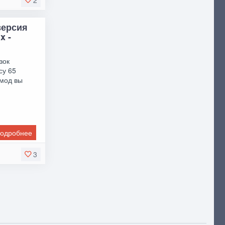
2
версия
x -
зок
су 65
 мод вы
одробнее
3