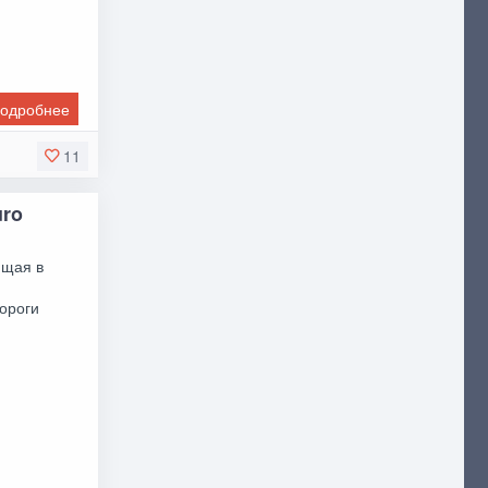
одробнее
11
uro
ющая в
ороги