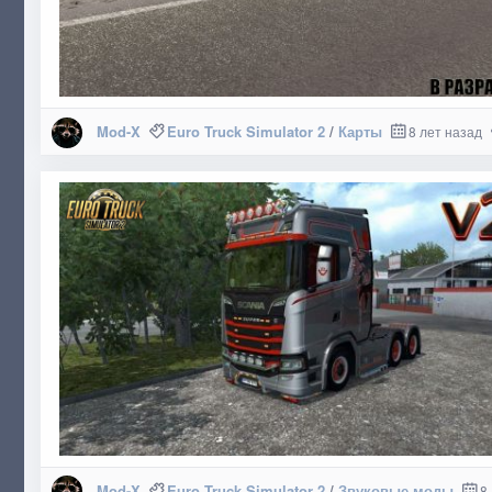
Mod-X
Euro Truck Simulator 2
/
Карты
8 лет назад
Mod-X
Euro Truck Simulator 2
/
Звуковые моды
8