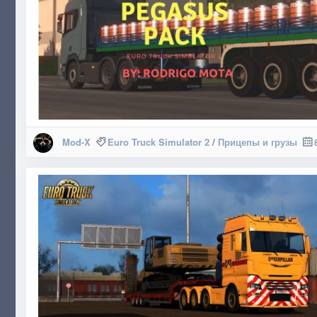
Mod-X
Euro Truck Simulator 2
/
Прицепы и грузы