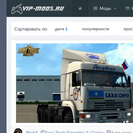
Моды
Сортировать по:
дате
популярности
про
Mod-X
Euro Truck Simulator 2
/
Скины
8 лет назад