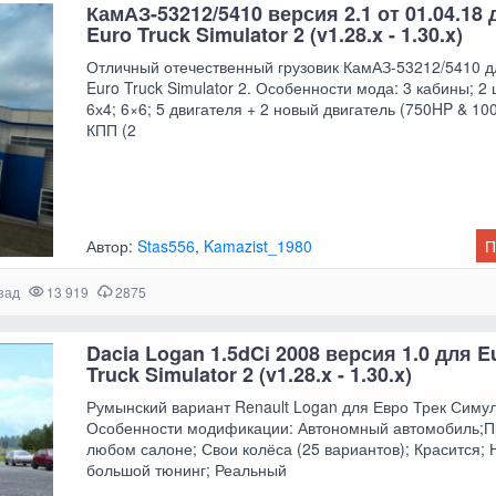
КамАЗ-53212/5410 версия 2.1 от 01.04.18 
Euro Truck Simulator 2 (v1.28.x - 1.30.x)
Отличный отечественный грузовик КамАЗ-53212/5410 д
Euro Truck Simulator 2. Особенности мода: 3 кабины; 2
6х4; 6×6; 5 двигателя + 2 новый двигатель (750HP & 10
КПП (2
Автор:
Stas556
,
Kamazist_1980
П
зад
13 919
2875
Dacia Logan 1.5dCi 2008 версия 1.0 для E
Truck Simulator 2 (v1.28.x - 1.30.x)
Румынский вариант Renault Logan для Евро Трек Симул
Особенности модификации: Автономный автомобиль;П
любом салоне; Свои колёса (25 вариантов); Красится; 
большой тюнинг; Реальный