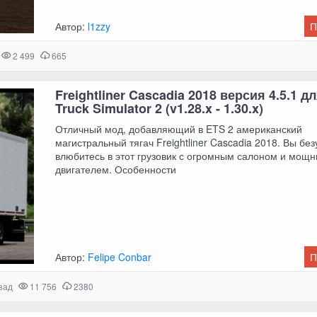
Автор:
l1zzy
П
2 499
665
Freightliner Cascadia 2018 версия 4.5.1 д
Truck Simulator 2 (v1.28.x - 1.30.x)
Отличный мод, добавляющий в ETS 2 американский
магистральный тягач Freightliner Cascadia 2018. Вы бе
влюбитесь в этот грузовик с огромным салоном и мощ
двигателем. Особенности
Автор:
Felipe Conbar
П
зад
11 756
2380