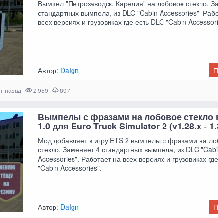
Вымпел "Петрозаводск. Карелия" на лобовое стекло. З
стандартных вымпела, из DLC "Cabin Accessories". Раб
всех версиях и грузовиках где есть DLC "Cabin Accessori
Автор:
DaIgn
П
ет назад
2 959
897
Вымпелы с фразами на лобовое стекло 
1.0 для Euro Truck Simulator 2 (v1.28.x - 1.
Мод добавляет в игру ETS 2 вымпелы с фразами на ло
стекло. Заменяет 4 стандартных вымпела, из DLC "Cab
Accessories". Работает на всех версиях и грузовиках гд
"Cabin Accessories".
Автор:
DaIgn
П