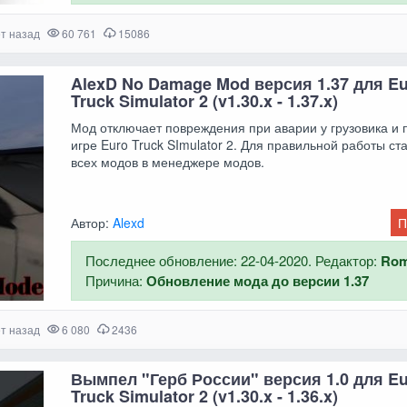
ет назад
60 761
15086
AlexD No Damage Mod версия 1.37 для E
Truck Simulator 2 (v1.30.x - 1.37.x)
Мод отключает повреждения при аварии у грузовика и 
игре Euro Truck SImulator 2. Для правильной работы ст
всех модов в менеджере модов.
Автор:
Alexd
П
Последнее обновление: 22-04-2020. Редактор:
Ro
Причина:
Обновление мода до версии 1.37
ет назад
6 080
2436
Вымпел "Герб России" версия 1.0 для E
Truck Simulator 2 (v1.30.x - 1.36.x)