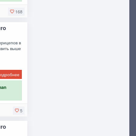
168
uro
прицепов в
авить выше
одробнее
man
5
uro