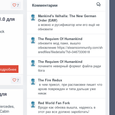
Комментарии
7
Mankind's Valhalla: The New German
1.0 для
Order (EAW)
а можно и русификатор или его ещё не
обновили
uck
The Requiem Of Humankind
обновите мод паже, вышло
обновление https://steamcommunity.com/sh
aredfiles/filedetails/?id=3467330618
The Requiem Of Humankind
почините неверный формат файла ради
одробнее
бога
7
The Fire Redux
в чем прикол, при распаковке пишет что
архив поврежден и типа дальше уже
для
никак
Red World Fan Fork
Mercedes,
Вроде как обнова вышла, надеюсь в
Cabin
этот раз все должно зароботать!