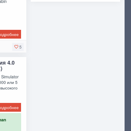
abin
одробнее
5
ия 4.0
)
 Simulator
000 или 5
 высокого
одробнее
man