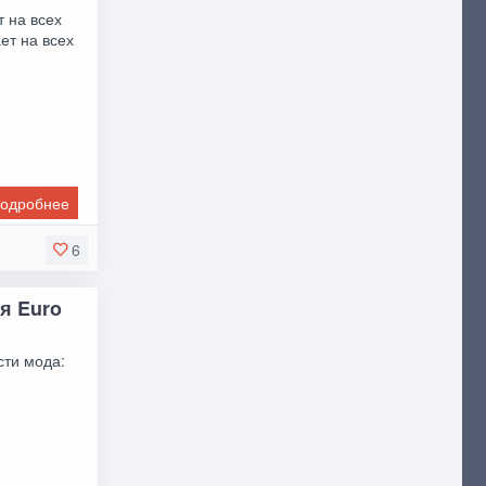
 на всех
ет на всех
одробнее
6
ля Euro
сти мода: