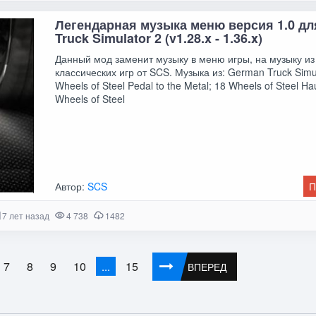
Легендарная музыка меню версия 1.0 дл
Truck Simulator 2 (v1.28.x - 1.36.x)
Данный мод заменит музыку в меню игры, на музыку из
классических игр от SCS. Музыка из: German Truck Simul
Wheels of Steel Pedal to the Metal; 18 Wheels of Steel Hau
Wheels of Steel
Автор:
SCS
П
7 лет назад
4 738
1482
7
8
9
10
15
...
ВПЕРЕД