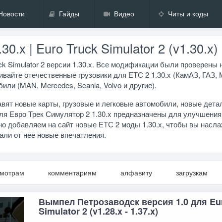
Новости
Гайды
Видео
Читы и коды
.x | Euro Truck Simulator 2 (v1.30.x)
k Simulator 2 версии 1.30.x. Все модификации были проверены 
ивайте отечественные грузовики для ЕТС 2 1.30.x (КамАЗ, ГАЗ,
или (MAN, Mercedes, Scania, Volvo и другие).
вят новые карты, грузовые и легковые автомобили, новые дета
я Евро Трек Симулятор 2 1.30.x предназначены для улучшения
но добавляем на сайт новые ЕТС 2 моды 1.30.x, чтобы вы насл
чали от нее новые впечатления.
смотрам
комментариям
алфавиту
загрузкам
Вымпел Петрозаводск версия 1.0 для Eu
Simulator 2 (v1.28.x - 1.37.x)