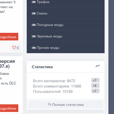
Трафик
аменяет 3
отает на
es".
Скины
Погодные моды
Звуковые моды
одробнее
Прочие моды
6
версия
37.x)
Статистика
бовое
in
Всего материалов
: 8472
+7
е есть DLC
Всего комментариев
: 11666
+6
Пользователей
: 15159
+1
Полная статистика
одробнее