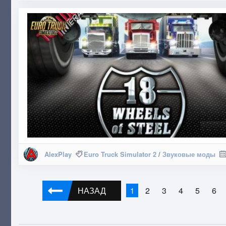
AlexPlay
Euro Truck Simulator 2
/
Звуковые моды
НАЗАД
2
3
4
5
6
1