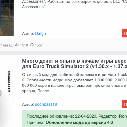
Accessories". Работает на всех версиях где есть DLC "C
Accessories".
Автор:
DaIgn
П
ет назад
7 510
1567
Много денег и опыта в начале игры верс
для Euro Truck Simulator 2 (v1.30.x - 1.37.x
Отличный мод для любителей халявы в игре Euro Truck
2. Особенности мода: Мод добавляет 1 000 000; 2 000 
000 000 евро в начале игры; Быстрая прокачка опыта и
уровня; После
Автор:
sdonbass18
П
Последнее обновление: 22-04-2020. Редактор:
Ro
Причина:
Обновление мода до версии 4.0