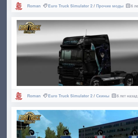
Roman
Euro Truck Simulator 2
/
Прочие моды
6 л
Roman
Euro Truck Simulator 2
/
Скины
6 лет назад