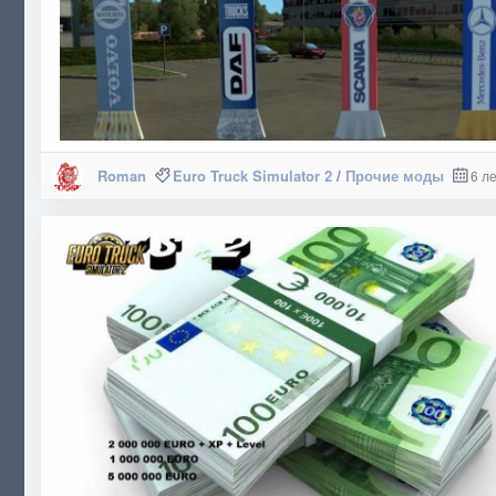
Roman
Euro Truck Simulator 2
/
Прочие моды
6 л