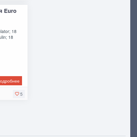
я Euro
ator; 18
lin; 18
одробнее
5