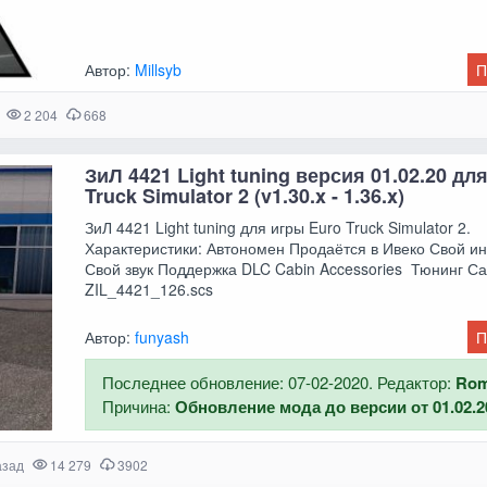
Автор:
Millsyb
П
2 204
668
ЗиЛ 4421 Light tuning версия 01.02.20 дл
Truck Simulator 2 (v1.30.x - 1.36.x)
ЗиЛ 4421 Light tuning для игры Euro Truck Simulator 2.
Характеристики: Автономен Продаётся в Ивеко Свой и
Свой звук Поддержка DLC Cabin Accessories Тюнинг Са
ZIL_4421_126.scs
Автор:
funyash
П
Последнее обновление: 07-02-2020. Редактор:
Ro
Причина:
Обновление мода до версии от 01.02.2
азад
14 279
3902