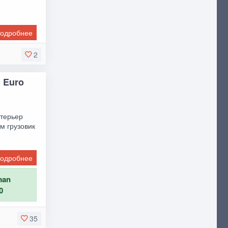
одробнее
2
я Euro
нтерьер
м грузовик
одробнее
man
0
35