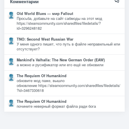
Комментарии
Old World Blues — мир Fallout
Просьба, добавьте на сайт сабмоды на этот мод
https://steamcommunity.com/sharedfiles/filedetails/?
id=3296248182
TNO: Second West Russian War
У меня одного пишет, что путь в файле неправильный или
отсутствует?
Mankind's Valhalla: The New German Order (EAW)
а можно и русификатор или его ещё не обновили
The Requiem Of Humankind
обновите мод паже, вышло
обновление https://steamcommunity.com/sharedfiles/filedetails/
?id=3467330618
The Requiem Of Humankind
почините неверный формат файла ради бога