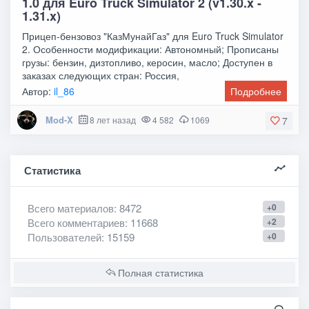
1.0 для Euro Truck Simulator 2 (v1.30.x -
1.31.x)
Прицеп-бензовоз "КазМунайГаз" для Euro Truck Simulator
2. Особенности модификации: Автономный; Прописаны
грузы: бензин, дизтопливо, керосин, масло; Доступен в
заказах следующих стран: Россия,
Автор:
il_86
Подробнее
Mod-X
8 лет назад
4 582
1069
7
Статистика
Всего материалов
: 8472
+0
Всего комментариев
: 11668
+2
Пользователей
: 15159
+0
Полная статистика