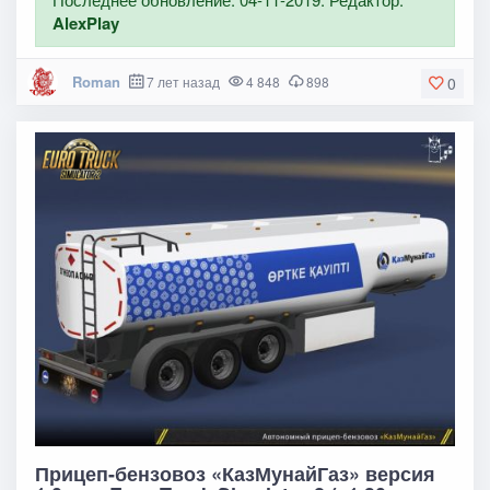
AlexPlay
Roman
7 лет назад
4 848
898
0
Прицеп-бензовоз «КазМунайГаз» версия