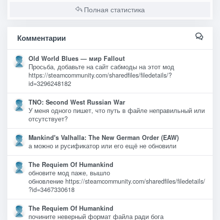
Полная статистика
Комментарии
Old World Blues — мир Fallout
Просьба, добавьте на сайт сабмоды на этот мод
https://steamcommunity.com/sharedfiles/filedetails/?
id=3296248182
TNO: Second West Russian War
У меня одного пишет, что путь в файле неправильный или
отсутствует?
Mankind's Valhalla: The New German Order (EAW)
а можно и русификатор или его ещё не обновили
The Requiem Of Humankind
обновите мод паже, вышло
обновление https://steamcommunity.com/sharedfiles/filedetails/
?id=3467330618
The Requiem Of Humankind
почините неверный формат файла ради бога