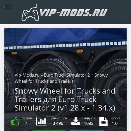
Vip-Mods.ru
»
Euro Truck Simulator 2
» Snowy
Wheel for Trucks and Trailers
Snowy Wheel for Trucks and
Trailers для Euro Truck
Simulator 2 (v1.28.x - 1.34.x)
Лайков
Просмотров
Загрузок
Версия
4
3 496
1093
1.0