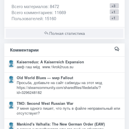
Всего материалов
: 8472
+3
Всего комментариев
: 11669
+1
Пользователей
: 15160
+1
Полная статистика
Комментарии
Kaiserredux: A Kaiserreich Expansion
амф гаш мёд www.1krok2ruus.su
Old World Blues — мир Fallout
Просьба, добавьте на сайт сабмоды на этот мод
https://steamcommunity.com/sharedfiles/filedetails/?
id=3296248182
TNO: Second West Russian War
У меня одного пишет, что путь в файле неправильный или
отсутствует?
Mankind's Valhalla: The New German Order (EAW)