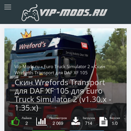
Vip-Mods.ru
»
Euro Truck Simulator 2
» Скин
Wrefords Transport для DAF XF 105
Скин Wrefords Transport
для DAF XF 105 для Euro
Truck Simulator 2 (v1.30.x -
1.35.x)
Лайков
Просмотров
Загрузок
Версия
2
2 069
714
1.0