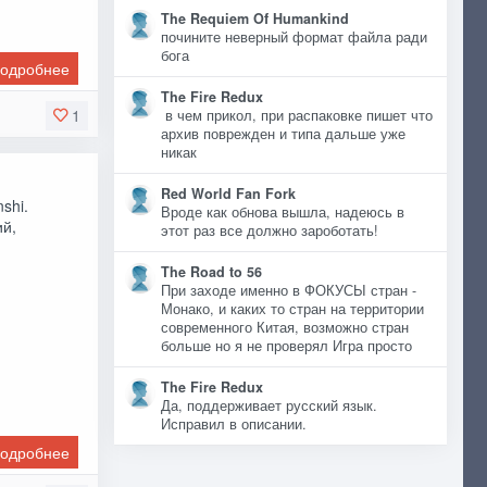
The Requiem Of Humankind
почините неверный формат файла ради
бога
одробнее
The Fire Redux
1
в чем прикол, при распаковке пишет что
архив поврежден и типа дальше уже
никак
Red World Fan Fork
shi.
Вроде как обнова вышла, надеюсь в
ий,
этот раз все должно зароботать!
The Road to 56
При заходе именно в ФОКУСЫ стран -
Монако, и каких то стран на территории
современного Китая, возможно стран
больше но я не проверял Игра просто
The Fire Redux
Да, поддерживает русский язык.
Исправил в описании.
одробнее