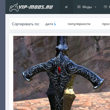
Моды
Сортировать по:
дате
популярности
про