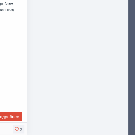
да New
ния под
одробнее
2