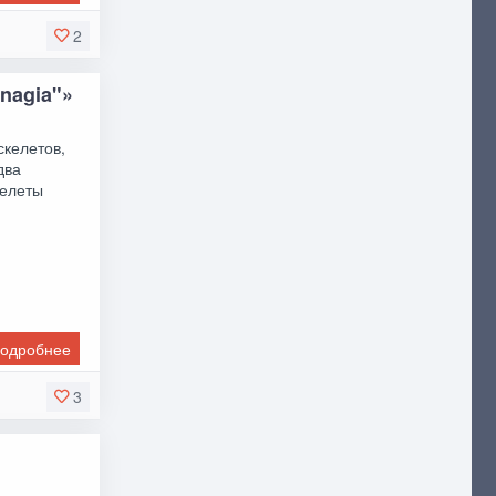
2
nagia"»
скелетов,
два
келеты
одробнее
3