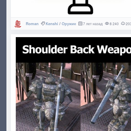
Roman
Kenshi
/
Оружие
7 лет назад
8 240
20