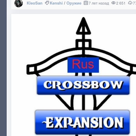
KleoSan
Kenshi
/
Оружие
7 лет назад
2 651
7