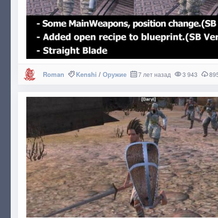
Roman
Kenshi
/
Оружие
7 лет назад
3 943
89