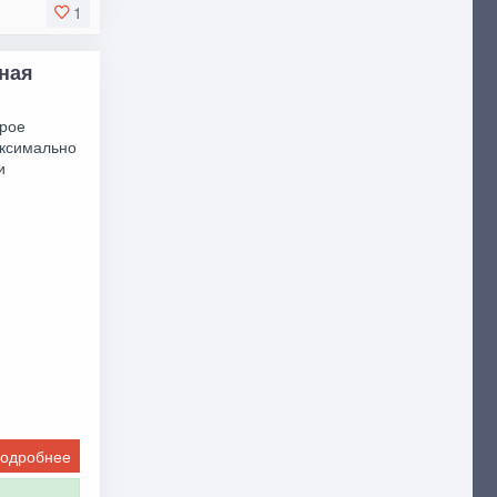
1
тная
орое
аксимально
и
одробнее