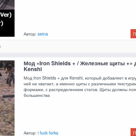
Автор:
seina
П
5
Мод «Iron Shields + / Железные щиты +» 
Kenshi
Мод Iron Shields + для Kenshi, который добавляет в игру
ней не хватает, а именно щиты с различными текстура
формами, с распределением статов. Щиты должны поя
большинства
Автор:
i fuck forks
П