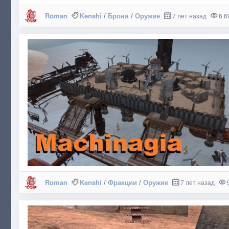
Roman
Kenshi
/
Броня
/
Оружие
7 лет назад
6 6
Roman
Kenshi
/
Фракции
/
Оружие
7 лет назад
5