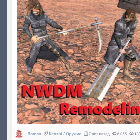
Roman
Kenshi
/
Оружие
7 лет назад
6 055
13