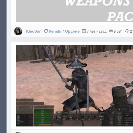
KleoSan
Kenshi
/
Оружие
7 лет назад
9 581
2