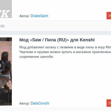
Автор:
DrakeSaint
П
135
Мод «Saw / Пила (RU)» для Kenshi
Мод добавляет катану с лезвием в виде пилы в игру Ken
Чертежи и оружие можно купить в магазине приключен
снаряжение шиноби.
Автор:
DateConchi
П