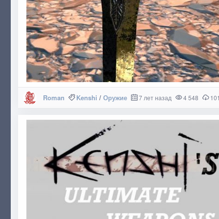
Roman
Kenshi
/
Оружие
7 лет назад
4 548
10