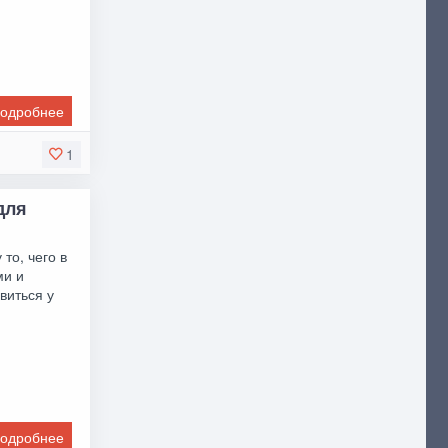
одробнее
1
для
 то, чего в
ми и
виться у
одробнее