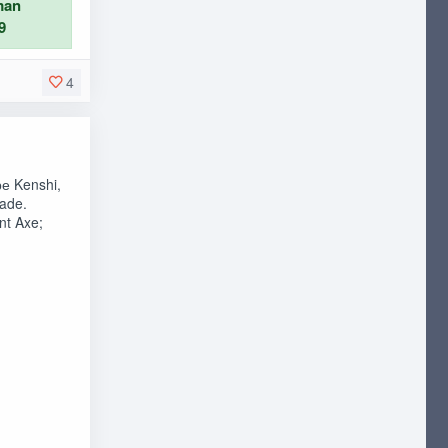
man
9
4
е Kenshi,
ade.
nt Axe;