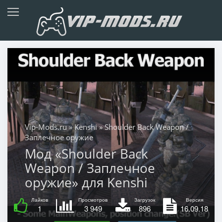
Vip-Mods.ru
»
Kenshi
» Shoulder Back Weapon /
Заплечное оружие
Мод «Shoulder Back
Weapon / Заплечное
оружие» для Kenshi
Лайков
Просмотров
Загрузок
Версия
1
3 949
896
16.09.18