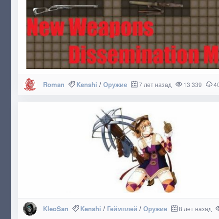
Roman
Kenshi
/
Оружие
7 лет назад
13 339
4
KleoSan
Kenshi
/
Геймплей
/
Оружие
8 лет назад