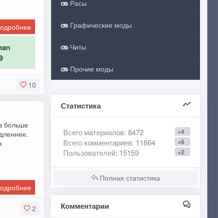
Расы
Графические моды
одробнее
man
Читы
9
Прочие моды
10
Статистика
аз больше
Всего материалов
: 8472
+4
едленнее.
Всего комментариев
: 11664
+6
я
Пользователей
: 15159
+2
Полная статистика
одробнее
Комментарии
2