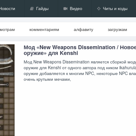
Новости
Гайды
Видео
Читы и коды
смотрам
комментариям
алфавиту
загрузкам
Мод «New Weapons Dissemination / Ново
оружие» для Kenshi
Мод New Weapons Dissemination является сборкой мод
оружие для Kenshi от одного автора под ником ikahurul
оружие добавляется к многим NPC, некоторые NPC вл
очень крутыми мечами,