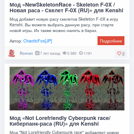
Мод «NewSkeletonRace - Skeleton F-0X /
Новая раса - Скелет F-0X (RU)» для Kenshi
Мод добавит новую расу скелетов Skeleton F-0X в игру
Kenshi. Вы можете выбрать данную расу, при старте
новой игры. Их также можно нанять в барах.
Автор:
ChaoticFox[JP]
Подробнее
Roman
7 лет назад
5 380
1191
2
Мод «Not Lorefriendly Cyberpunk race/
Киберпанк-раса (RU)» для Kenshi
Мод "Not Lorefriendly Cyberpunk race" добавляет новую