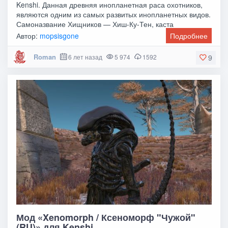
Kenshi. Данная древняя инопланетная раса охотников,
являются одним из самых развитых инопланетных видов.
Самоназвание Хищников — Хиш-Ку-Тен, каста
Автор:
mopsisgone
Подробнее
Roman
6 лет назад
5 974
1592
9
Мод «Xenomorph / Ксеноморф "Чужой"
(RU)» для Kenshi