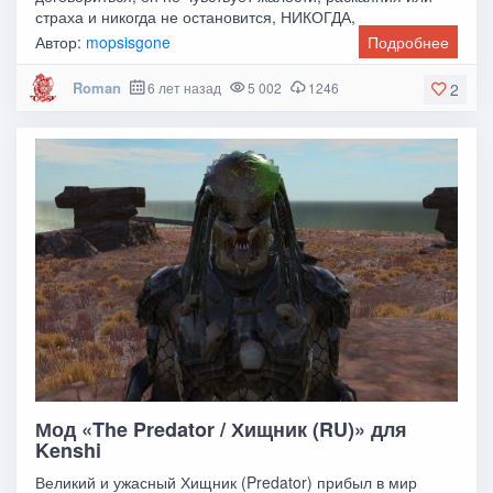
страха и никогда не остановится, НИКОГДА,
Автор:
mopsisgone
Подробнее
Roman
6 лет назад
5 002
1246
2
Мод «The Predator / Хищник (RU)» для
Kenshi
Великий и ужасный Хищник (Predator) прибыл в мир