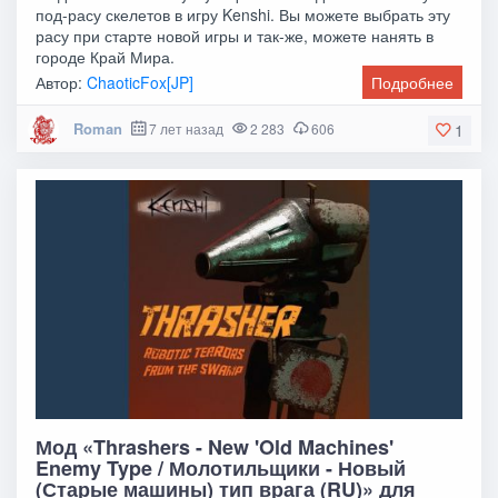
под-расу скелетов в игру Kenshi. Вы можете выбрать эту
расу при старте новой игры и так-же, можете нанять в
городе Край Мира.
Автор:
ChaoticFox[JP]
Подробнее
Roman
7 лет назад
2 283
606
1
Мод «Thrashers - New 'Old Machines'
Enemy Type / Молотильщики - Новый
(Старые машины) тип врага (RU)» для