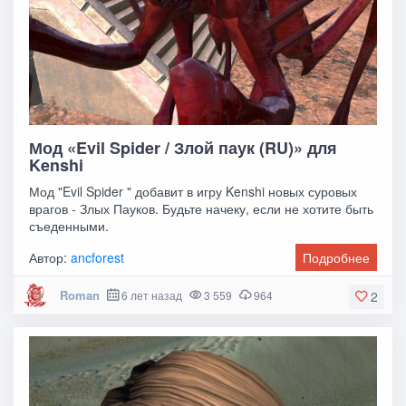
Мод «Evil Spider / Злой паук (RU)» для
Kenshi
Мод "Evil Spider " добавит в игру Kenshi новых суровых
врагов - Злых Пауков. Будьте начеку, если не хотите быть
съеденными.
Автор:
ancforest
Подробнее
Roman
6 лет назад
3 559
964
2