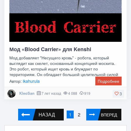
Мод «Blood Carrier» для Kenshi
Мод добавляет "Несущего кровь" - робота, который
выглядит как скелет, основанный концепцией москита.
Это робот, который ищет кровь и блуждает по
территориям. Он обладает большой целительной силой
и
Автор:
ikahurula
Подробнее
KleoSan
7 лет назад
4 088
919
3
НАЗАД
2
1
ВПЕРЕД