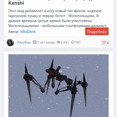
Kenshi
Этот мод добавляет в игру новый тип врагов, ходячую
гарпунную пушку и террор болот - Молотильщика. В
давние времена целые армии были уничтожены
Молотильщиками - мобильными платформами дальнего
боя,
Автор:
IdeaDork
Подробнее
KleoSan
7 лет назад
2 641
787
4