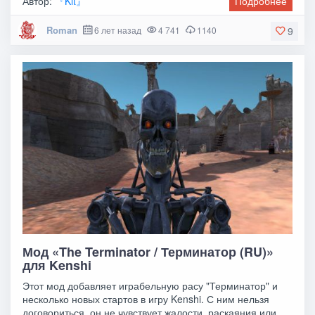
Автор:
『Kit』
Подробнее
Roman
6 лет назад
4 741
1140
9
Мод «The Terminator / Терминатор (RU)»
для Kenshi
Этот мод добавляет играбельную расу "Терминатор" и
несколько новых стартов в игру Kenshi. С ним нельзя
договориться, он не чувствует жалости, раскаяния или