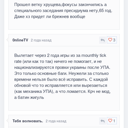
Прошел ветку хрущева,фокусы закончились а
специального заседания пресидиума нету,65 год.
Даже хз придет ли брежнев вообще
3
0nlineTV
2 года назад
Вылетает через 2 года игры из за mounthly tick
rate (или как то так) ничего не помогает, и не
национализируются провки украины после УПА.
Это только основные баги. Неужели за столько
времени нельзя было всё исправить. С каждой
обновой что то исправляется или вырезаеться
(как механика УПА), а что ломается. Крч не мод,
а батин жигуль
1
Тебя волновать.
2 года назад