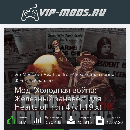
Vip-Mods.ru
»
Hearts of Iron 4
» Холодная война:
Железный занавес
Мод "Холодная война:
Железный занавес" для
Hearts of Iron 4 (v1.19.x)
Лайков
Просмотров
Загрузок
Версия
287
570 408
153915
17.07.26