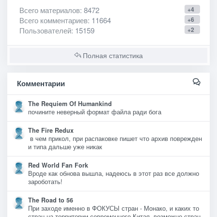
Всего материалов
: 8472
+4
Всего комментариев
: 11664
+6
Пользователей
: 15159
+2
Полная статистика
Комментарии
The Requiem Of Humankind
почините неверный формат файла ради бога
The Fire Redux
в чем прикол, при распаковке пишет что архив поврежден
и типа дальше уже никак
Red World Fan Fork
Вроде как обнова вышла, надеюсь в этот раз все должно
зароботать!
The Road to 56
При заходе именно в ФОКУСЫ стран - Монако, и каких то
стран на территории современного Китая, возможно стран