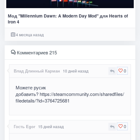
Мод "Millennium Dawn: A Modern Day Mod" для Hearts of
Iron 4
4 месяца назад
Комментариев 215
0
Влад Длинный Карман
10 дней назад
Можете русик
добавить? https://steamcommunity.com/sharedfiles/
filedetails/?id=3764725681
0
Гость Egor
15 дней назад