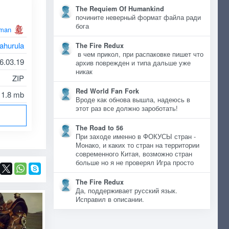
The Requiem Of Humankind
почините неверный формат файла ради
бога
man
kahurula
The Fire Redux
в чем прикол, при распаковке пишет что
6.03.19
архив поврежден и типа дальше уже
никак
ZIP
Red World Fan Fork
1.8 mb
Вроде как обнова вышла, надеюсь в
этот раз все должно зароботать!
The Road to 56
При заходе именно в ФОКУСЫ стран -
Монако, и каких то стран на территории
современного Китая, возможно стран
больше но я не проверял Игра просто
The Fire Redux
Да, поддерживает русский язык.
Исправил в описании.