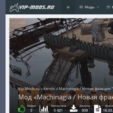
Моды
Vip-Mods.ru
»
Kenshi
» Machinagia / Новая фракция 
Мод «Machinagia / Новая фрак
Лайков
Просмотров
Загрузок
Верси
3
5 421
939
16.03