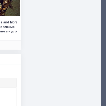
s and More
ановление
дметы» для