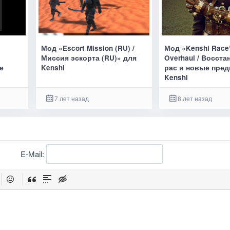
Мод «Escort Mission (RU) /
Мод «Kenshi Race’
Миссия эскорта (RU)» для
Overhaul / Восст
е
Kenshi
рас и новые пре
Kenshi
7 лет назад
8 лет назад
E-Mail: