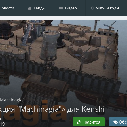
Новости
Гайды
Видео
Читы и коды
"Machinagia"
ция "Machinagia"» для Kenshi
я
Нравится
Обс
.19