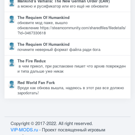
Mankind's Valhalla: The New German Order (EAW)
а можно и русификатор или его ещё не обновили
The Requiem Of Humankind
обновите мод паже, вышло
обновление https://steamcommunity.com/sharedfiles/filedetails/
?id=3467330618
The Requiem Of Humankind
почините неверный формат файла ради бога
The Fire Redux
в чем прикол, при распаковке пишет что архив поврежден
и типа дальше уже никак
Red World Fan Fork
Вроде как обнова вышла, надеюсь в этот раз все должно
зароботать!
Copyright © 2017-2022. All right reserved.
VIP-MODS.ru
- Проект посвященный игровым