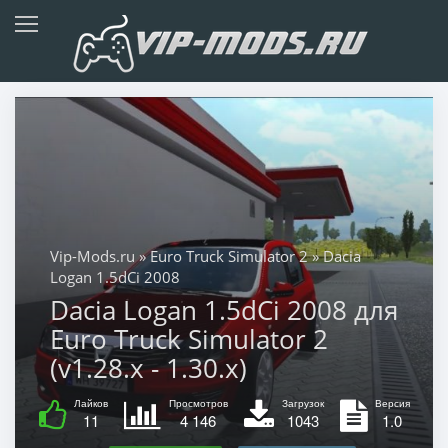
Vip-Mods.ru
»
Euro Truck Simulator 2
» Dacia
Logan 1.5dCi 2008
Dacia Logan 1.5dCi 2008 для
Euro Truck Simulator 2
(v1.28.x - 1.30.x)
Лайков
Просмотров
Загрузок
Версия
11
4 146
1043
1.0