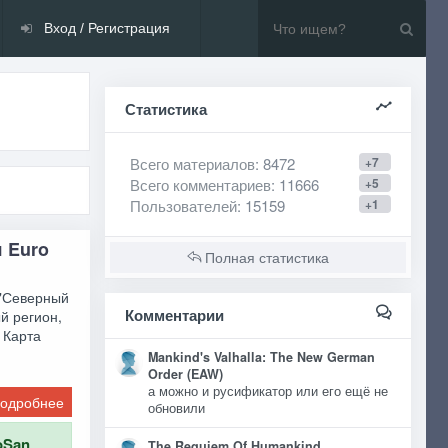
Вход / Регистрация
Статистика
Всего материалов
: 8472
+7
Всего комментариев
: 11666
+5
Пользователей
: 15159
+1
я Euro
Полная статистика
 "Северный
Комментарии
ый регион,
 Карта
Mankind's Valhalla: The New German
Order (EAW)
а можно и русификатор или его ещё не
одробнее
обновили
oSan
The Requiem Of Humankind