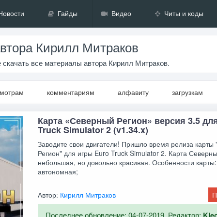
Новости
Гайды
Видео
Читы и коды
втора Кирилл Митраков
 скачать все материалы автора Кирилл Митраков.
смотрам
комментариям
алфавиту
загрузкам
Карта «Северный Регион» версия 3.5 дл
Truck Simulator 2 (v1.34.x)
Заводите свои двигатели! Пришло время релиза карты
Регион" для игры Euro Truck Simulator 2. Карта Северн
небольшая, но довольно красивая. Особенности карты:
автономная;
Автор:
Кирилл Митраков
П
Последнее обновление: 04-07-2019. Редактор:
Kle