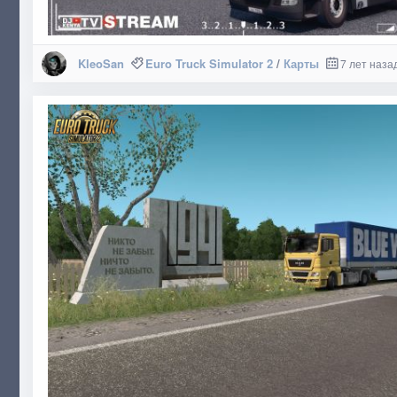
KleoSan
Euro Truck Simulator 2
/
Карты
7 лет наза