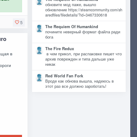
обновите мод паже, вышло
обновление https://steamcommunity.com/sh
aredfiles/filedetails/?id=3467330618
5
The Requiem Of Humankind
почините неверный формат файла ради
бога
uro
The Fire Redux
ющая в
в чем прикол, при распаковке пишет что
архив поврежден и типа дальше уже
никак
ороги
Red World Fan Fork
Вроде как обнова вышла, надеюсь в
этот раз все должно зароботать!