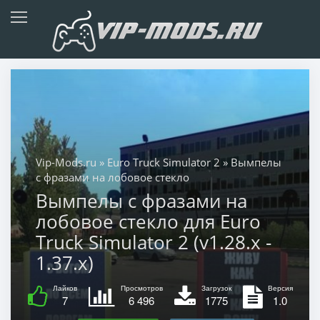
Vip-Mods.ru
»
Euro Truck Simulator 2
» Вымпелы
с фразами на лобовое стекло
Вымпелы с фразами на
лобовое стекло для Euro
Truck Simulator 2 (v1.28.x -
1.37.x)
Лайков
Просмотров
Загрузок
Версия
7
6 496
1775
1.0