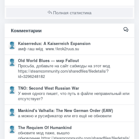
Полная статистика
Комментарии
Kaiserredux: A Kaiserreich Expansion
амф гаш мёд www.1krok2ruus.su
Old World Blues — мир Fallout
Просьба, добавьте на сайт сабмоды на этот мод
https://steamcommunity.com/sharedfiles/filedetails/?
id=3296248182
TNO: Second West Russian War
У меня одного пишет, что путь в файле неправильный или
отсутствует?
Mankind's Valhalla: The New German Order (EAW)
а можно и русификатор или его ещё не обновили
The Requiem Of Humankind
обновите мод паже, вышло
обновление https://steamcommunity.com/sharedfiles/filedetails/