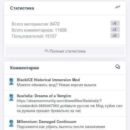
Статистика
Всего материалов
: 8472
+0
Всего комментариев
: 11658
+2
Пользователей
: 15157
+0
Полная статистика
Комментарии
BlackICE Historical Immersion Mod
Можете обновить мод? Новая версия вышла
Scarlatia: Dreams of a Vampire
https://steamcommunity.com/sharedfiles/filedetails/?
l=russian&id=3683467063 добавьте руссик пж Мод хуйня сел
за румына прошел буквально за час
Millennium: Damaged Continuum
Подскажите,как убрать вылеты после назначения