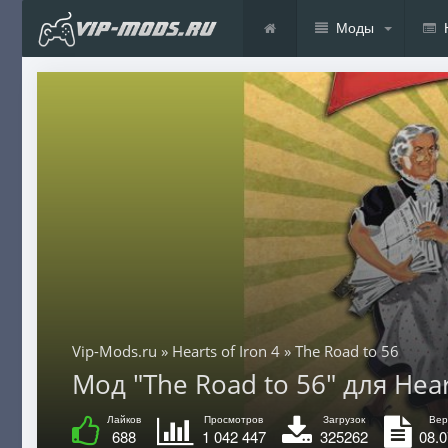
Моды
Vip-Mods.ru
»
Hearts of Iron 4
» The Road to 56
Мод "The Road to 56" для Heart
Лайков
Просмотров
Загрузок
Вер
688
1 042 447
325262
08.0