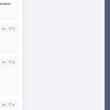
тановил
5
6
4