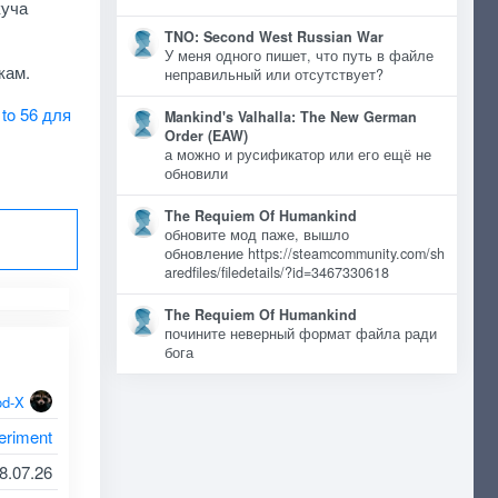
куча
TNO: Second West Russian War
У меня одного пишет, что путь в файле
кам.
неправильный или отсутствует?
to 56 для
Mankind's Valhalla: The New German
Order (EAW)
а можно и русификатор или его ещё не
обновили
The Requiem Of Humankind
обновите мод паже, вышло
обновление https://steamcommunity.com/sh
aredfiles/filedetails/?id=3467330618
The Requiem Of Humankind
почините неверный формат файла ради
бога
d-X
eriment
8.07.26