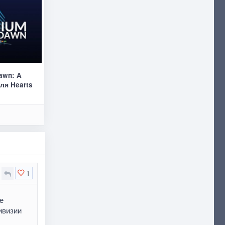
awn: A
ля Hearts
1
е
ивизии