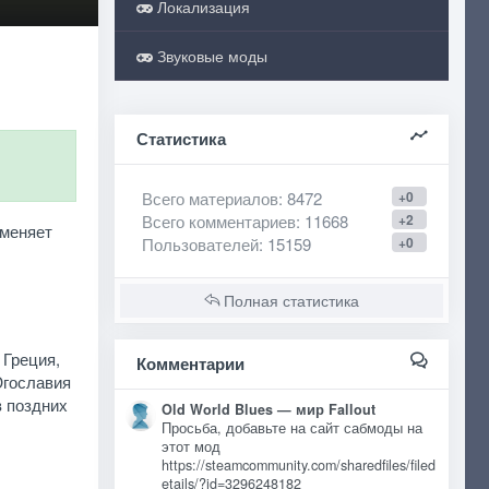
Локализация
Звуковые моды
Статистика
Всего материалов
: 8472
+0
Всего комментариев
: 11668
+2
 меняет
Пользователей
: 15159
+0
Полная статистика
 Греция,
Комментарии
Югославия
в поздних
Old World Blues — мир Fallout
Просьба, добавьте на сайт сабмоды на
этот мод
https://steamcommunity.com/sharedfiles/filed
etails/?id=3296248182