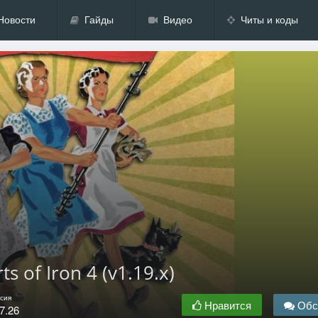
Новости
Гайды
Видео
Читы и коды
s of Iron 4 (v1.19.x)
сия
Нравится
Обс
7.26