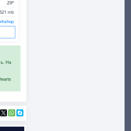
ZIP
521 mb
rkshop
сь. На
Hearts