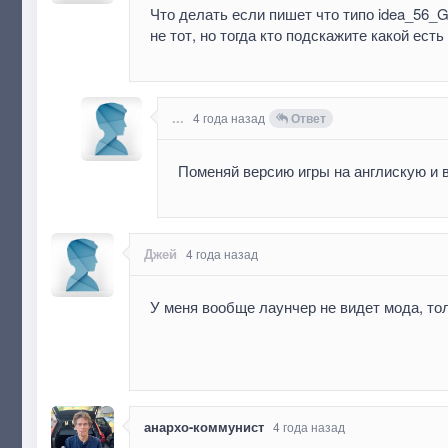
Что делать если пишет что типо idea_56_
не тот, но тогда кто подскажите какой ест
...
4 года назад
Ответ
Поменяй версию игры на англискую и 
Джей
4 года назад
У меня вообще лаунчер не видет мода, то
анархо-коммунист
4 года назад