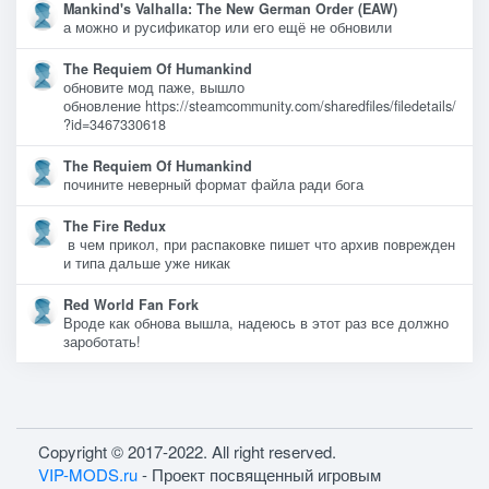
Mankind's Valhalla: The New German Order (EAW)
а можно и русификатор или его ещё не обновили
The Requiem Of Humankind
обновите мод паже, вышло
обновление https://steamcommunity.com/sharedfiles/filedetails/
?id=3467330618
The Requiem Of Humankind
почините неверный формат файла ради бога
The Fire Redux
в чем прикол, при распаковке пишет что архив поврежден
и типа дальше уже никак
Red World Fan Fork
Вроде как обнова вышла, надеюсь в этот раз все должно
зароботать!
Copyright © 2017-2022. All right reserved.
VIP-MODS.ru
- Проект посвященный игровым