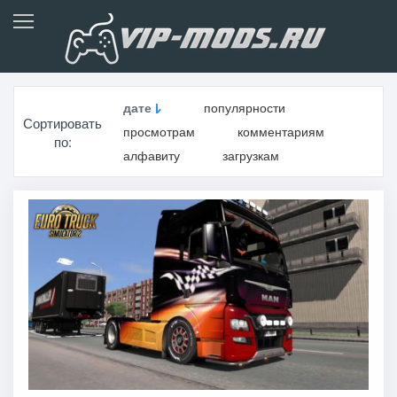
дате
популярности
Сортировать
просмотрам
комментариям
по:
алфавиту
загрузкам