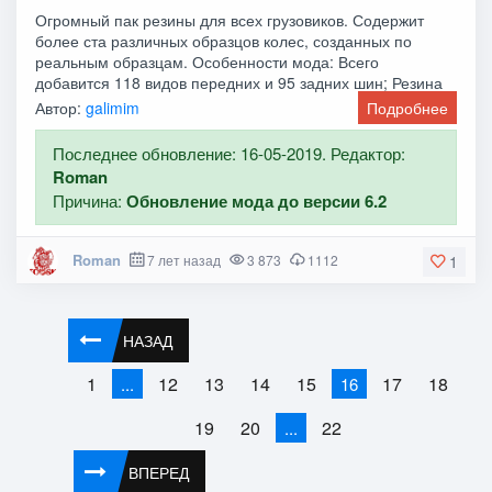
Огромный пак резины для всех грузовиков. Содержит
более ста различных образцов колес, созданных по
реальным образцам. Особенности мода: Всего
добавится 118 видов передних и 95 задних шин; Резина
Автор:
galimim
Подробнее
Последнее обновление: 16-05-2019. Редактор:
Roman
Причина:
Обновление мода до версии 6.2
Roman
7 лет назад
3 873
1112
1
НАЗАД
1
12
13
14
15
17
18
...
16
19
20
22
...
ВПЕРЕД