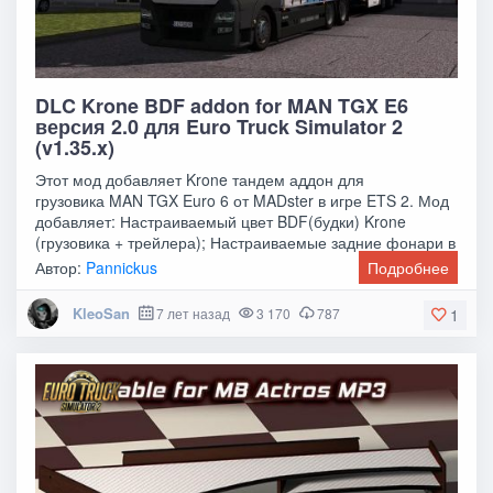
DLC Krone BDF addon for MAN TGX E6
версия 2.0 для Euro Truck Simulator 2
(v1.35.x)
Этот мод добавляет Krone тандем аддон для
грузовика MAN TGX Euro 6 от MADster в игре ETS 2. Мод
добавляет: Настраиваемый цвет BDF(будки) Krone
(грузовика + трейлера); Настраиваемые задние фонари в
Автор:
Pannickus
Подробнее
KleoSan
7 лет назад
3 170
787
1