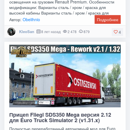
освещения на грузовик Renault Premium. Особенности
модификации: Варианты сталь / хром / краска для
высокой кабины Варианты сталь / хром / краска для
Автор:
Obelihnio
Подробнее
KleoSan
8 лет назад
2 478
879
4
Прицеп Fliegl SDS350 Mega версия 2.12
для Euro Truck Simulator 2 (v1.31.x)
Полностью переработанный автономный мод для Euro