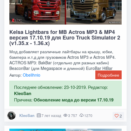
Kelsa Lightbars for MB Actros MP3 & MP4
версия 17.10.19 для Euro Truck Simulator 2
(v1.35.x - 1.36.x)
Мод добавляет различные лайтбары на крышу, юбки,
бампера и.т.д для грузовиков Actros MP3 и Actros MP4.
ACTROS MP3: BakBar (отдельно для разных кабин)
BeaconBar (для Megaspace и длинной) EuroBar HiBar
Автор:
Obelihnio
Подробнее
Последнее обновление: 23-10-2019. Редактор:
KleoSan
Причина:
Обновление мода до версии 17.10.19
KleoSan
7 лет назад
3 757
1270
2