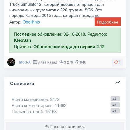
Truck Simulator 2, который добавляет прицеп для
низкорамных грузовиков с 220 грузами SCS. Это
переделка мода 2015 года, которая никогда не
обновлялась
Автор:
Obelihnio
Подробнее
Последнее обновление: 02-10-2018. Редактор:
KleoSan
Причина:
Обновление мода до версии 2.12
Mod-X
8 лет назад
3 279
946
1
Статистика
Всего материалов
: 8472
+4
Всего комментариев
: 11662
+5
Пользователей
: 15158
+1
Полная статистика