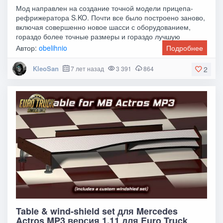
Мод направлен на создание точной модели прицепа-
рефрижератора S.KO. Почти все было построено заново,
включая совершенно новое шасси с оборудованием,
гораздо более точные размеры и гораздо лучшую
Автор:
obelihnio
Подробнее
KleoSan
7 лет назад
3 391
864
2
Table & wind-shield set для Mercedes
Actros MP3 версия 1.11 для Euro Truck