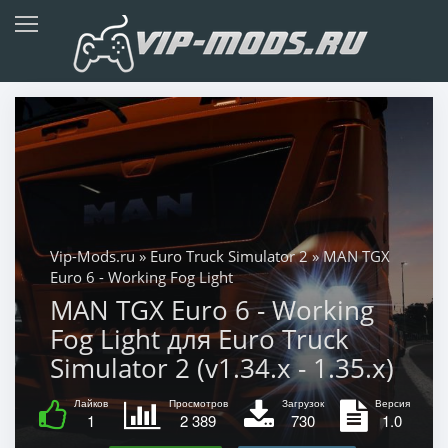
Vip-Mods.ru
»
Euro Truck Simulator 2
» MAN TGX
Euro 6 - Working Fog Light
MAN TGX Euro 6 - Working
Fog Light для Euro Truck
Simulator 2 (v1.34.x - 1.35.x)
Лайков
Просмотров
Загрузок
Версия
1
2 389
730
1.0