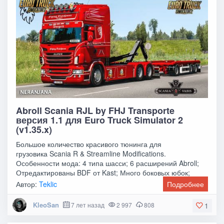
Abroll Scania RJL by FHJ Transporte
версия 1.1 для Euro Truck Simulator 2
(v1.35.x)
Большое количество красивого тюнинга для
грузовика Scania R & Streamline Modifications.
Особенности мода: 4 типа шасси; 6 расширений Abroll;
Отредактированы BDF от Kast; Много боковых юбок;
Новый
Автор:
Teklic
Подробнее
KleoSan
7 лет назад
2 997
808
1