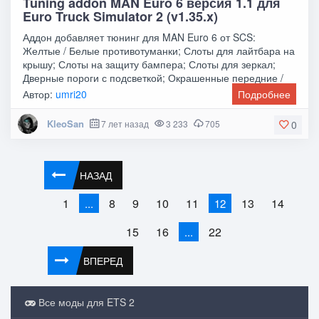
Tuning addon MAN Euro 6 версия 1.1 для
Euro Truck Simulator 2 (v1.35.x)
Аддон добавляет тюнинг для MAN Euro 6 от SCS:
Желтые / Белые противотуманки; Слоты для лайтбара на
крышу; Слоты на защиту бампера; Слоты для зеркал;
Дверные пороги с подсветкой; Окрашенные передние /
Автор:
umri20
Подробнее
KleoSan
7 лет назад
3 233
705
0
НАЗАД
1
8
9
10
11
13
14
...
12
15
16
22
...
ВПЕРЕД
Все моды для ETS 2