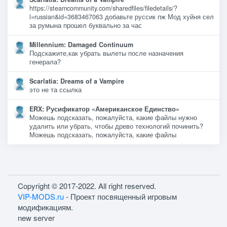
https://steamcommunity.com/sharedfiles/filedetails/?
l=russian&id=3683467063 добавьте руссик пж Мод хуйня сел
за румына прошел буквально за час
Millennium: Damaged Continuum
Подскажите,как убрать вылеты после назначения
генерала?
Scarlatia: Dreams of a Vampire
это не та ссылка
ERX: Русификатор «Американское Единство»
Можешь подсказать, пожалуйста, какие файлы нужно
удалить или убрать, чтобы древо технологий починить?
Можешь подсказать, пожалуйста, какие файлы
Copyright © 2017-2022. All right reserved.
VIP-MODS.ru
- Проект посвященный игровым
модификациям.
new server