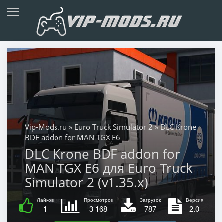
Vip-Mods.ru
»
Euro Truck Simulator 2
» DLC Krone
BDF addon for MAN TGX E6
DLC Krone BDF addon for
MAN TGX E6 для Euro Truck
Simulator 2 (v1.35.x)
Лайков
Просмотров
Загрузок
Версия
1
3 168
787
2.0