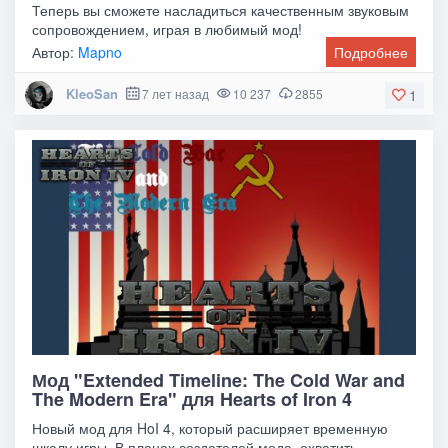
Теперь вы сможете насладиться качественным звуковым
сопровождением, играя в любимый мод!
Автор:
Mapno
Подробнее
KleoSan
7 лет назад
10 237
2855
1
Мод "Extended Timeline: The Cold War and
The Modern Era" для Hearts of Iron 4
Новый мод для HoI 4, который расширяет временную
шкалу игры. В планах создателей мода, охватить