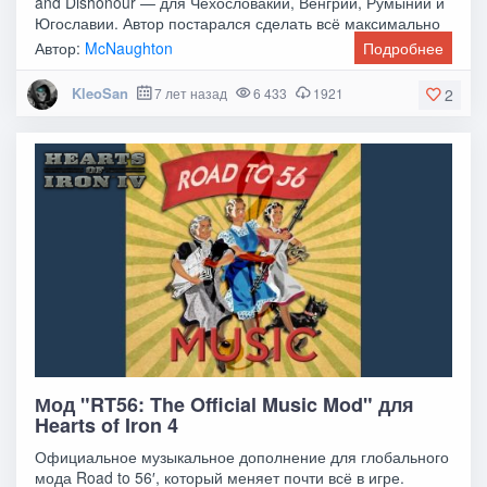
and Dishonour — для Чехословакии, Венгрии, Румынии и
Югославии. Автор постарался сделать всё максимально
Автор:
McNaughton
Подробнее
KleoSan
7 лет назад
6 433
1921
2
Мод "RT56: The Official Music Mod" для
Hearts of Iron 4
Официальное музыкальное дополнение для глобального
мода Road to 56′, который меняет почти всё в игре.