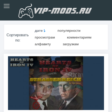
дате
популярности
Сортировать
просмотрам
комментариям
по:
алфавиту
загрузкам