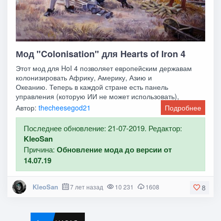
Мод "Colonisation" для Hearts of Iron 4
Этот мод для HoI 4 позволяет европейским державам
колонизировать Африку, Америку, Азию и
Океанию. Теперь в каждой стране есть панель
управления (которую ИИ не может использовать),
которая позволяет
Автор:
thecheesegod21
Подробнее
Последнее обновление: 21-07-2019. Редактор:
KleoSan
Причина:
Обновление мода до версии от
14.07.19
KleoSan
7 лет назад
10 231
1608
8