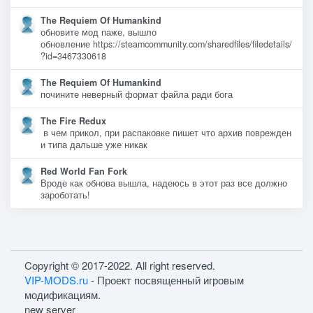
The Requiem Of Humankind
обновите мод паже, вышло
обновление https://steamcommunity.com/sharedfiles/filedetails/
?id=3467330618
The Requiem Of Humankind
почините неверный формат файла ради бога
The Fire Redux
в чем прикол, при распаковке пишет что архив поврежден
и типа дальше уже никак
Red World Fan Fork
Вроде как обнова вышла, надеюсь в этот раз все должно
зароботать!
Copyright © 2017-2022. All right reserved.
VIP-MODS.ru
- Проект посвященный игровым
модификациям.
new server