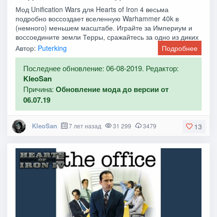
Мод Unification Wars для Hearts of Iron 4 весьма
подробно воссоздает вселенную Warhammer 40k в
(немного) меньшем масштабе. Играйте за Империум и
воссоедините земли Терры, сражайтесь за одно из диких
Автор:
Puterking
Подробнее
Последнее обновление: 06-08-2019. Редактор:
KleoSan
Причина:
Обновление мода до версии от
06.07.19
KleoSan
7 лет назад
31 299
3479
13