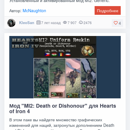
Установленный и активированный мод MI2: Generic.
Автор:
McNaughton
Подробнее
KleoSan
7 лет назад
7 907
2476
4
Мод "MI2: Death or Dishonour" для Hearts
of Iron 4
В этом паке вы найдете множество графических
изменений для наций, затронутых дополнением Death