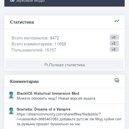
Звуковые моды
Статистика
Всего материалов
: 8472
+0
Всего комментариев
: 11658
+2
Пользователей
: 15157
+0
Полная статистика
Комментарии
BlackICE Historical Immersion Mod
Можете обновить мод? Новая версия вышла
Scarlatia: Dreams of a Vampire
https://steamcommunity.com/sharedfiles/filedetails/?
l=russian&id=3683467063 добавьте руссик пж Мод хуйня сел
за румына прошел буквально за час