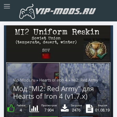
Vip-Mods.ru
»
Hearts of Iron 4
» MI2: Red Army
Мод "MI2: Red Army" для
Hearts of Iron 4 (v1.7.x)
Лайков
Просмотров
Загрузок
Версия
4
7 904
2476
01.08.19