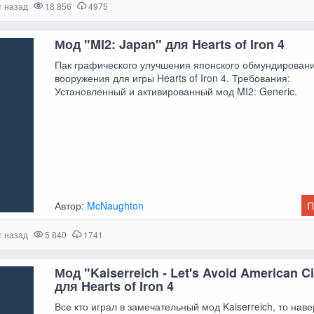
т назад
18 856
4975
Мод "MI2: Japan" для Hearts of Iron 4
Пак графического улучшения японского обмундировани
вооружения для игры Hearts of Iron 4. Требования:
Установленный и активированный мод MI2: Generic.
Автор:
McNaughton
П
т назад
5 840
1741
Мод "Kaiserreich - Let's Avoid American Ci
для Hearts of Iron 4
Все кто играл в замечательный мод Kaiserreich, то нав