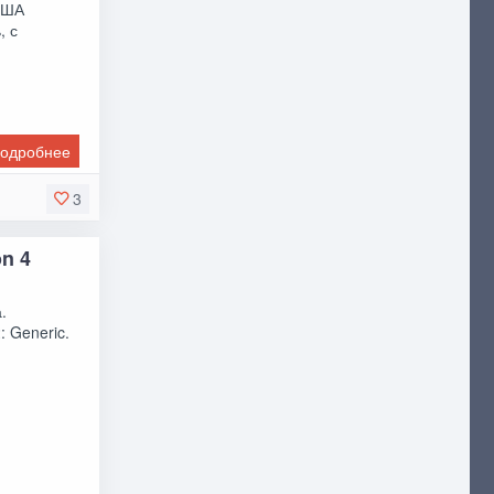
 США
, с
одробнее
3
on 4
.
 Generic.