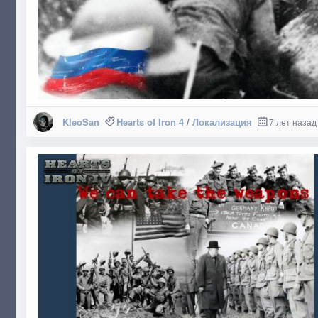
KleoSan
Hearts of Iron 4
/
Локализация
7 лет назад