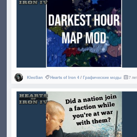
KleoSan
Hearts of Iron 4
/
Графические моды
7 ле