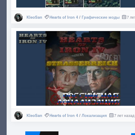
KleoSan
Hearts of Iron 4
/
Графические моды
7 ле
KleoSan
Hearts of Iron 4
/
Локализация
7 лет назад