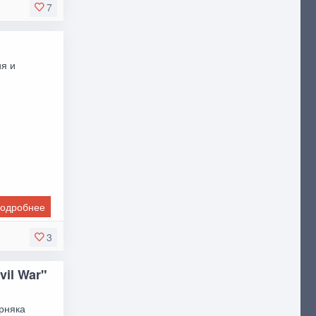
7
я и
одробнее
3
vil War"
ерняка