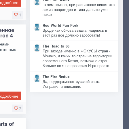
одробнее
в чем прикол, при распаковке пишет что
архив поврежден и типа дальше уже
1
никак
Red World Fan Fork
ренное
Вроде как обнова вышла, надеюсь в
ron 4
этот раз все должно зароботать!
анами
The Road to 56
ретенных
При заходе именно в ФОКУСЫ стран -
Монако, и каких то стран на территории
современного Китая, возможно стран
больше но я не проверял Игра просто
The Fire Redux
Да, поддерживает русский язык.
Исправил в описании.
одробнее
7
rts of