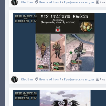
KleoSan
Hearts of Iron 4
/
Графические моды
7 ле
KleoSan
Hearts of Iron 4
/
Графические моды
7 ле