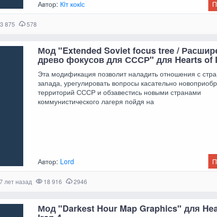
Автор:
Кiт кокiс
П
3 875
578
Мод "Extended Soviet focus tree / Расши
древо фокусов для СССР" для Hearts of I
Эта модификация позволит наладить отношения с стр
запада, урегулировать вопросы касательно новоприоб
территорий СССР и обзавестись новыми странами
коммунистического лагеря пойдя на
Автор:
Lord
П
7 лет назад
18 916
2946
Мод "Darkest Hour Map Graphics" для Hea