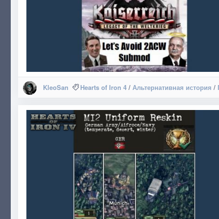
KleoSan
Hearts of Iron 4
/
Альтернативная история
/