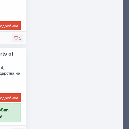
одробнее
5
rts of
 4,
дарства на
одробнее
oSan
9