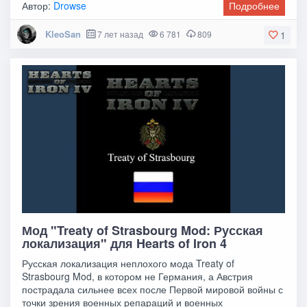
может
Автор:
Drowse
Подробнее
KleoSan
7 лет назад
6 781
809
1
Мод "Treaty of Strasbourg Mod: Русская
локализация" для Hearts of Iron 4
Русская локализация неплохого мода Treaty of
Strasbourg Mod, в котором не Германия, а Австрия
пострадала сильнее всех после Первой мировой войны с
точки зрения военных репараций и военных