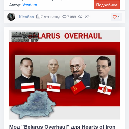
Автор:
Veydem
Подробнее
KleoSan
7 лет назад
7 089
1271
1
Мод "Belarus Overhaul" для Hearts of Iron