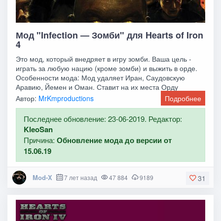
Мод "Infection — Зомби" для Hearts of Iron
4
Это мод, который внедряет в игру зомби. Ваша цель -
играть за любую нацию (кроме зомби) и выжить в орде.
Особенности мода: Мод удаляет Иран, Саудовскую
Аравию, Йемен и Оман. Ставит на их места Орду
Автор:
MrKmproductions
Подробнее
Последнее обновление: 23-06-2019. Редактор:
KleoSan
Причина:
Обновление мода до версии от
15.06.19
Mod-X
7 лет назад
47 884
9189
31