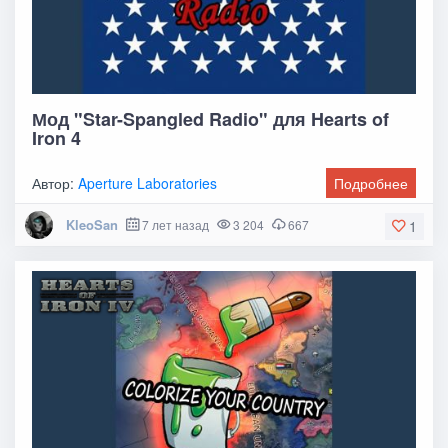
Мод "Star-Spangled Radio" для Hearts of
Iron 4
Автор:
Aperture Laboratories
Подробнее
KleoSan
7 лет назад
3 204
667
1