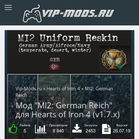
Vip-Mods.ru
»
Hearts of Iron 4
» MI2: German
Reich
Мод "MI2: German Reich"
для Hearts of Iron 4 (v1.7.x)
Лайков
Просмотров
Загрузок
Версия
5
8 840
2453
26.07.19