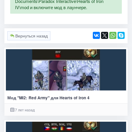
Documents\Paradox Interactive\Hearts of Iron
IV\mod и включите мод в лаунчере.
Вернуться назад
Мод "MI2: Red Army" для Hearts of Iron 4
7 лет назад