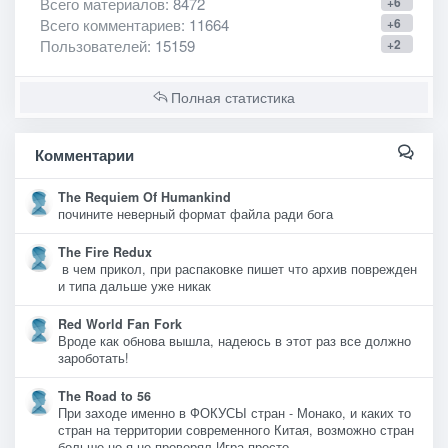
Всего материалов
: 8472
+6
Всего комментариев
: 11664
+6
Пользователей
: 15159
+2
Полная статистика
Комментарии
The Requiem Of Humankind
почините неверный формат файла ради бога
The Fire Redux
в чем прикол, при распаковке пишет что архив поврежден
и типа дальше уже никак
Red World Fan Fork
Вроде как обнова вышла, надеюсь в этот раз все должно
зароботать!
The Road to 56
При заходе именно в ФОКУСЫ стран - Монако, и каких то
стран на территории современного Китая, возможно стран
больше но я не проверял Игра просто