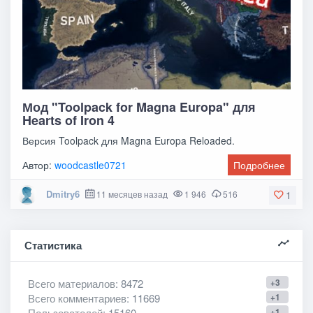
Мод "Toolpack for Magna Europa" для
Hearts of Iron 4
Версия Toolpack для Magna Europa Reloaded.
Автор:
woodcastle0721
Подробнее
Dmitry6
11 месяцев назад
1 946
516
1
Статистика
Всего материалов
: 8472
+3
Всего комментариев
: 11669
+1
Пользователей
: 15160
+1