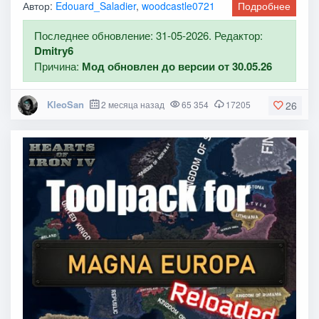
Автор:
Edouard_Saladier
,
woodcastle0721
Подробнее
Последнее обновление: 31-05-2026. Редактор:
Dmitry6
Причина:
Мод обновлен до версии от 30.05.26
KleoSan
2 месяца назад
65 354
17205
26