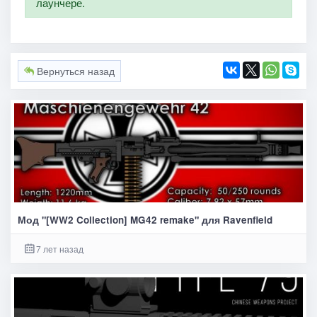
лаунчере.
Вернуться назад
Мод "[WW2 Collection] MG42 remake" для Ravenfield
7 лет назад