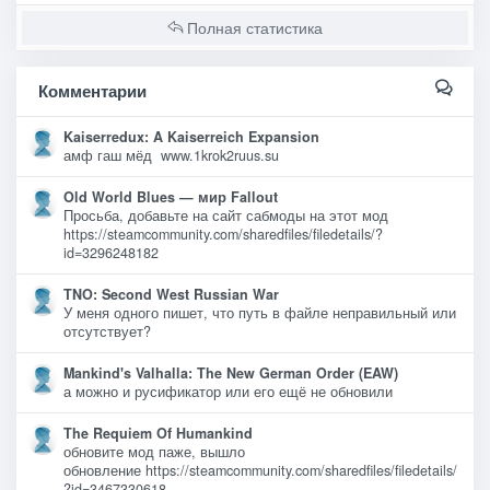
Полная статистика
Комментарии
Kaiserredux: A Kaiserreich Expansion
амф гаш мёд www.1krok2ruus.su
Old World Blues — мир Fallout
Просьба, добавьте на сайт сабмоды на этот мод
https://steamcommunity.com/sharedfiles/filedetails/?
id=3296248182
TNO: Second West Russian War
У меня одного пишет, что путь в файле неправильный или
отсутствует?
Mankind's Valhalla: The New German Order (EAW)
а можно и русификатор или его ещё не обновили
The Requiem Of Humankind
обновите мод паже, вышло
обновление https://steamcommunity.com/sharedfiles/filedetails/
?id=3467330618