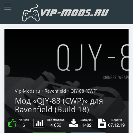
Vip-Mods.ru
»
Ravenfield
» QJY-88 (CWP)
Мод «QJY-88 (CWP)» для
Ravenfield (Build 18)
Лайков
Просмотров
Загрузок
Версия
6
4 656
1482
07.12.19