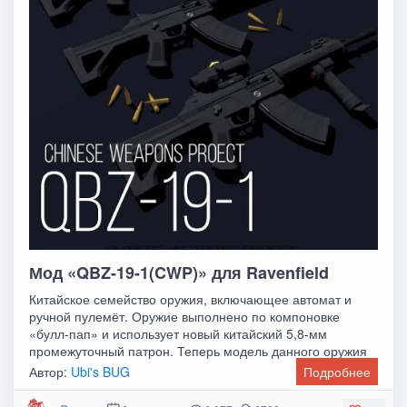
Мод «QBZ-19-1(CWP)» для Ravenfield
Китайское семейство оружия, включающее автомат и
ручной пулемёт. Оружие выполнено по компоновке
«булл-пап» и использует новый китайский 5,8-мм
промежуточный патрон. Теперь модель данного оружия
Автор:
Ubi's BUG
Подробнее