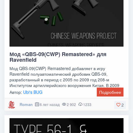
Мод «QBS-09(CWP) Remastered» для
Ravenfield
Мод QBS-09(CWP) Remastered добавляет в игру
Ravenfield полуавтоматический дробовик QBS-09,
разработанный в период с 2005 по 2009 год 208-м
Институтом артиллерийского вооружения Китая. В 2009
году он
Автор:
Ubi's BUG
Подробнее
Roman
6 лет назад
2 902
1233
2