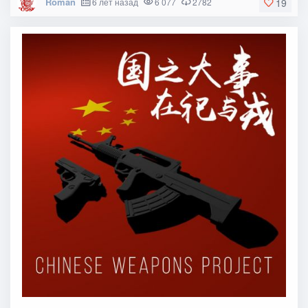
Roman
6 лет назад
6 077
2782
19