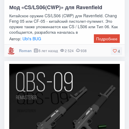
Мод «CS/LS06(CWP)» для Ravenfield
Китайское оружие CS/LS06 (CWP) для Ravenfield. Chang
Feng 05 или CF-05 - китайский пистолет-пулемет. Это
оружие также упоминается как CS / LS06 или Тип 06. Как
сообщается, разработка началась в
Автор:
Ubi's BUG
Подробнее
Roman
6 лет назад
2 524
938
4