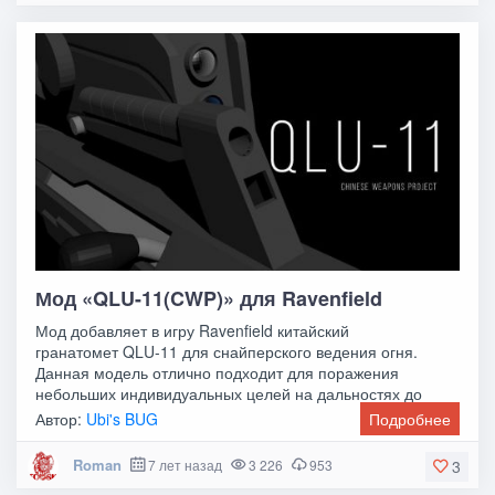
Мод «QLU-11(CWP)» для Ravenfield
Мод добавляет в игру Ravenfield китайский
гранатомет QLU-11 для снайперского ведения огня.
Данная модель отлично подходит для поражения
небольших индивидуальных целей на дальностях до
1000 метров, а
Автор:
Ubi's BUG
Подробнее
Roman
7 лет назад
3 226
953
3