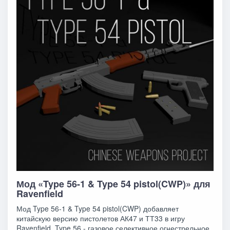
Мод «Type 56-1 & Type 54 pistol(CWP)» для
Ravenfield
Мод Type 56-1 & Type 54 pistol(CWP) добавляет
китайскую версию пистолетов АК47 и ТТ33 в игру
Ravenfield. Type 56 - газовое селективное огнестрельное