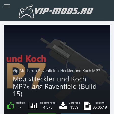
Vip-Mods.ru
»
Ravenfield
» Heckler und Koch MP7
Мод «Heckler und Koch
MP7» для Ravenfield (Build
15)
Лайков
Просмотров
Загрузок
Версия
7
4 575
1559
05.05.19