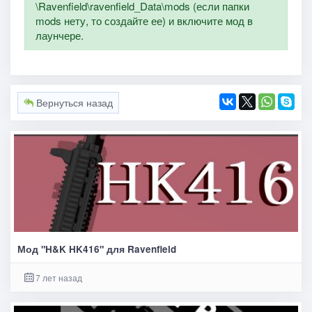
\Ravenfield\ravenfield_Data\mods (если папки
mods нету, то создайте ее) и включите мод в
лаунчере.
Вернуться назад
Мод "H&K HK416" для Ravenfield
7 лет назад