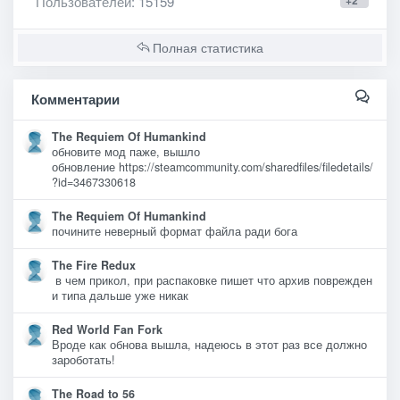
Пользователей
: 15159
+2
Полная статистика
Комментарии
The Requiem Of Humankind
обновите мод паже, вышло
обновление https://steamcommunity.com/sharedfiles/filedetails/
?id=3467330618
The Requiem Of Humankind
почините неверный формат файла ради бога
The Fire Redux
в чем прикол, при распаковке пишет что архив поврежден
и типа дальше уже никак
Red World Fan Fork
Вроде как обнова вышла, надеюсь в этот раз все должно
зароботать!
The Road to 56