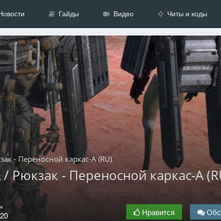
Новости
Гайды
Видео
Читы и коды
юкзак - Переносной каркас-А (RU)
A / Рюкзак - Переносной каркас-А (R
я
Нравится
Обс
.20