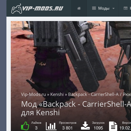
Моды
Vip-Mods.ru
»
Kenshi
» Backpack - CarrierShell-A / Р
Мод «Backpack - CarrierShell-
для Kenshi
Лайков
Просмотров
Загрузок
Верси
3
3 801
1095
19.02