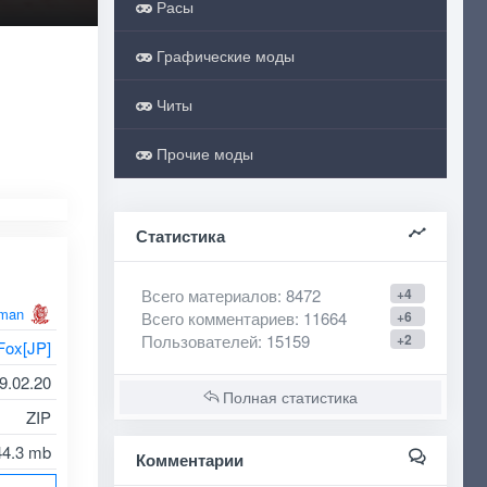
Расы
Графические моды
Читы
.
Прочие моды
Статистика
Всего материалов
: 8472
+4
man
Всего комментариев
: 11664
+6
Пользователей
: 15159
+2
Fox[JP]
9.02.20
Полная статистика
ZIP
44.3 mb
Комментарии