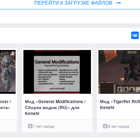
ПЕРЕЙТИ К ЗАГРУЗКЕ ФАЙЛОВ
ver /
Мод «General Modifications /
Мод «TigerPet RU
лета»
Сборка модов (RU)» для
Kenshi
Kenshi
7 лет назад
8 лет назад