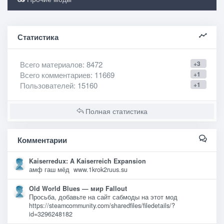
Статистика
Всего материалов
: 8472
+3
Всего комментариев
: 11669
+1
Пользователей
: 15160
+1
Полная статистика
Комментарии
Kaiserredux: A Kaiserreich Expansion
амф гаш мёд www.1krok2ruus.su
Old World Blues — мир Fallout
Просьба, добавьте на сайт сабмоды на этот мод
https://steamcommunity.com/sharedfiles/filedetails/?
id=3296248182