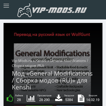
Vip-Mods.ru
»
Kenshi
» General Modifications /
Сборка модов (RU)
Мод «General Modifications
/ Сборка модов (RU)» для
Kenshi
Лайков
Просмотров
Загрузок
Версия
28
28 290
5384
14.02.19