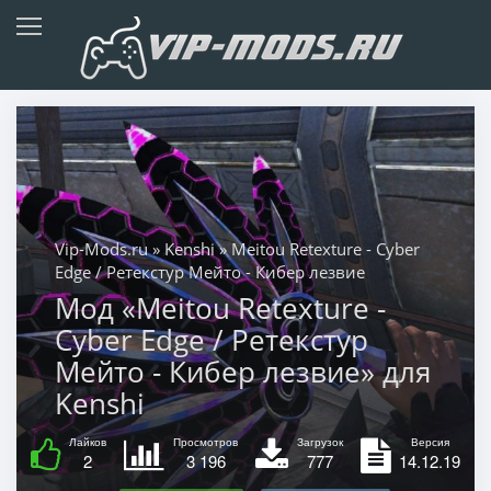
Vip-Mods.ru
»
Kenshi
» Meitou Retexture - Cyber
Edge / Ретекстур Мейто - Кибер лезвие
Мод «Meitou Retexture -
Cyber Edge / Ретекстур
Мейто - Кибер лезвие» для
Kenshi
Лайков
Просмотров
Загрузок
Версия
2
3 196
777
14.12.19