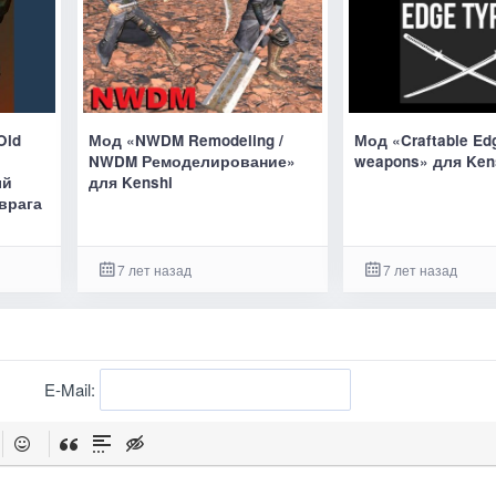
Old
Мод «NWDM Remodeling /
Мод «Craftable Ed
NWDM Ремоделирование»
weapons» для Ken
ый
для Kenshi
врага
7 лет назад
7 лет назад
E-Mail: