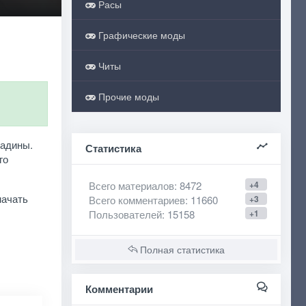
Расы
Графические моды
Читы
Прочие моды
садины.
Статистика
го
Всего материалов
: 8472
+4
начать
Всего комментариев
: 11660
+3
Пользователей
: 15158
+1
Полная статистика
Комментарии