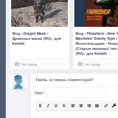
Мод «Dragon Mask /
Мод «Thrashers - New '
Драконья маска (RU)» для
Machines' Enemy Type /
Kenshi
Молотильщики - Нов
(Старые машины) тип 
(RU)» для Kenshi
7 лет назад
7 лет назад
Гость
, оставишь комментарий?
Имя:
*