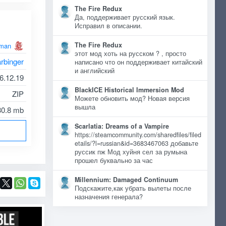
The Fire Redux
Да, поддерживает русский язык.
Исправил в описании.
The Fire Redux
man
этот мод хоть на русском ? , просто
rbinger
написано что он поддерживает китайский
и английский
6.12.19
BlackICE Historical Immersion Mod
ZIP
Можете обновить мод? Новая версия
вышла
30.8 mb
Scarlatia: Dreams of a Vampire
https://steamcommunity.com/sharedfiles/filed
etails/?l=russian&id=3683467063 добавьте
руссик пж Мод хуйня сел за румына
прошел буквально за час
Millennium: Damaged Continuum
Подскажите,как убрать вылеты после
назначения генерала?