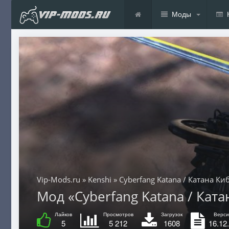
Моды
Vip-Mods.ru
»
Kenshi
» Cyberfang Katana / Катана Ки
Мод «Cyberfang Katana / Ката
Лайков
Просмотров
Загрузок
Верси
5
5 212
1608
16.12