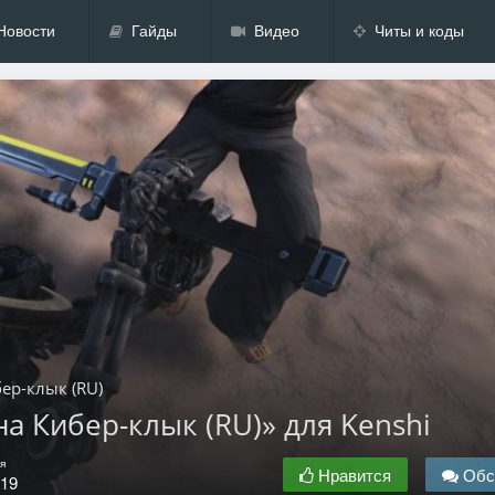
Новости
Гайды
Видео
Читы и коды
бер-клык (RU)
на Кибер-клык (RU)» для Kenshi
я
Нравится
Обс
.19