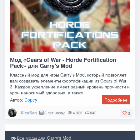
Мод «Gears of War - Horde Fortification
Pack» для Garry's Mod
Классный мод для игры Garry's Mod, который позволяет
вам создавать элементы фортификации из Gears of War
3. Каждое укрепление имеет разный уровень прочности и
урон наносимый здоровью, а также
Автор:
Dopey
Подробнее
KleoSan
8 лет назад
4 326
840
3
Все моды для Garry's Mod