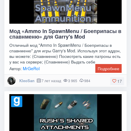
Мод «Ammo In SpawnMenu / Боеприпасы в
спавнменю» для Garry's Mod
Отличный мод "Ammo In SpawnMenu / Боеприпасы в
спавнменю" для игры Garry's Mod. Используя этот аддон,
вы можете: (Спавнменю) Посмотреть какие патроны есть
у вас на сервере; (Спавнменю) Выдать себе
Автор:
MrGeRoI
Подробнее
KleoSan
7 лет назад
3 965
984
17