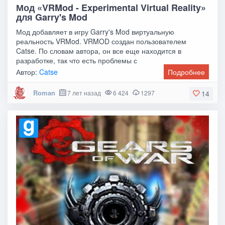
Мод «VRMod - Experimental Virtual Reality»
для Garry's Mod
Мод добавляет в игру Garry's Mod виртуальную
реальность VRMod. VRMOD создан пользователем
Catse. По словам автора, он все еще находится в
разработке, так что есть проблемы с
производительностью и
Автор:
Catse
Подробнее
Roman
7 лет назад
6 424
1297
14