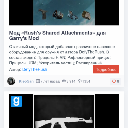
Мод «Rush's Shared Attachments» для
Garry's Mod
Отличный мод, который добавляет различное навесное
оборудование для оружия от автора DefyTheRush. В
состав входят: Прицелы R-VN; Рефлекторный прицел;
Прицелы UDM; Ускоритель частиц; Расширенный
Автор:
DefyTheRush
Подробнее
KleoSan
7 лет назад
3 914
1354
5