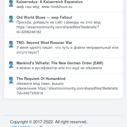
Kaiserredux: A Kaiserreich Expansion
амф гаш мёд www.1krok2ruus.su
Old World Blues — мир Fallout
Просьба, добавьте на сайт сабмоды на этот мод
https://steamcommunity.com/sharedfiles/filedetails/?
id=3296248182
TNO: Second West Russian War
У меня одного пишет, что путь в файле неправильный или
отсутствует?
Mankind's Valhalla: The New German Order (EAW)
а можно и русификатор или его ещё не обновили
The Requiem Of Humankind
обновите мод паже, вышло
обновление https://steamcommunity.com/sharedfiles/filedetails/
?id=3467330618
Copyright © 2017-2022. All right reserved.