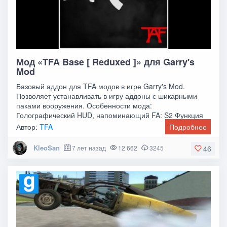
Мод «TFA Base [ Reduxed ]» для Garry's
Mod
Базовый аддон для TFA модов в игре Garry's Mod.
Позволяет устанавливать в игру аддоны с шикарными
паками вооружения. Особенности мода:
Голографический HUD, напоминающий FA: S2 Функция
Viewbob, с
Автор:
TFA
Подробнее
KleoSan
7 лет назад
12 662
3245
46